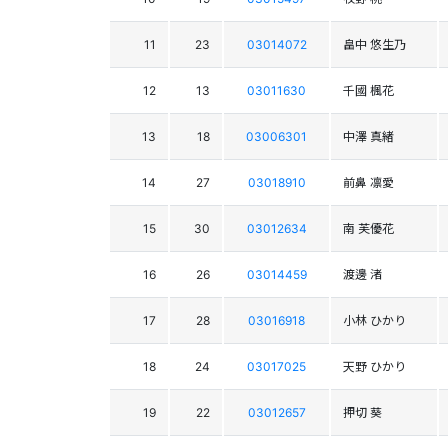
11
23
03014072
畠中 悠生乃
12
13
03011630
千國 楓花
13
18
03006301
中澤 真緒
14
27
03018910
前鼻 凛愛
15
30
03012634
南 芙優花
16
26
03014459
渡邊 渚
17
28
03016918
小林 ひかり
18
24
03017025
天野 ひかり
19
22
03012657
押切 葵