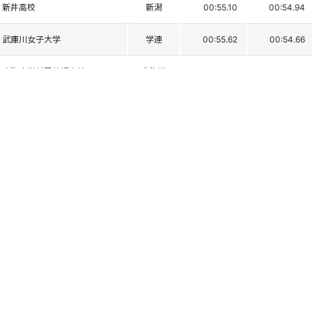
新井高校
新潟
00:55.10
00:54.94
武庫川女子大学
学連
00:55.62
00:54.66
東海大学付属札幌高校
北海道
00:55.38
00:54.90
飯山高校
長野
00:56.65
00:54.19
角館高校
秋田
00:56.51
00:54.59
朝日塾中等教育学校
岡山
00:56.54
00:55.04
京都産業大学
学連
00:57.12
00:57.69
専修大学
学連
00:57.84
00:58.01
専修大学
学連
00:58.48
00:57.73
名古屋学芸大学
三重
00:59.14
00:57.99