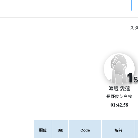
スタ
1
s
渡邉 愛蓮
長野俊英高校
01:42.58
順位
Bib
Code
名前