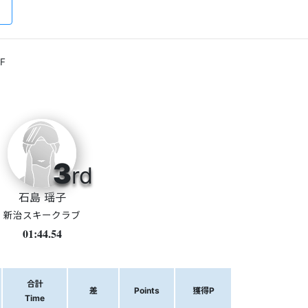
F
3
rd
石島 瑶子
新治スキークラブ
01:44.54
合計
差
Points
獲得P
Time