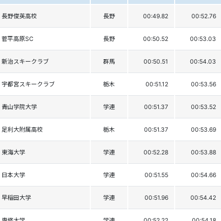
長野俊英高校
長野
00:49.82
00:52.76
菅平高原SC
長野
00:50.52
00:53.03
新治スキークラブ
群馬
00:50.51
00:54.03
宇都宮スキークラブ
栃木
00:51.12
00:53.56
青山学院大学
学連
00:51.37
00:53.52
足利大附属高校
栃木
00:51.37
00:53.69
東海大学
学連
00:52.28
00:53.88
日本大学
学連
00:51.55
00:54.66
早稲田大学
学連
00:51.96
00:54.42
専修大学
学連
00:52.22
00:54.18