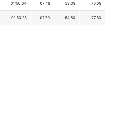
01:50.04
07.46
53.09
76.09
01:50.28
07.70
54.80
77.80
01:50.28
07.70
54.80
77.80
01:50.84
08.26
58.78
81.78
01:51.10
08.52
60.63
83.63
01:51.58
09.00
64.05
87.05
01:54.81
12.23
87.03
110.03
01:55.85
13.27
94.43
117.43
01:56.21
13.63
97.00
120.00
01:57.13
14.55
103.54
126.54