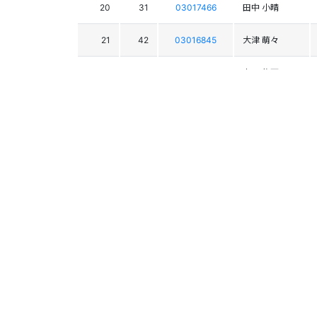
20
31
03017466
田中 小晴
21
42
03016845
大津 萌々
21
38
03019024
山田 悠可
23
44
03018452
山本 紗羽
24
41
03017888
中村 祐希
25
37
03017495
根石 陽菜乃
26
46
03014795
井谷 梓
27
48
03013042
宮島 優佳
28
40
03014129
坂東 楓
29
43
03016259
勝正 雪乃