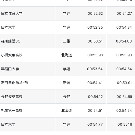
日本体育大学
学連
00:52.62
00:54.27
日本大学
学連
00:52.35
00:54.84
森川建設SC
三重
00:53.51
00:54.03
小樽双葉高校
北海道
00:53.98
00:53.90
早稲田大学
学連
00:53.54
00:54.54
高田自衛隊ｽｷｰ部
新潟
00:54.41
00:53.91
長野俊英高校
長野
00:54.12
00:54.69
札幌第一高校
北海道
00:54.51
00:54.54
日本大学
学連
00:54.77
00:55.16