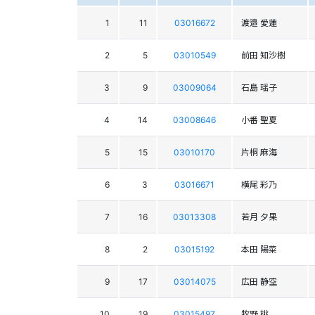
1
11
03016672
渡邉 愛蓮
2
5
03010549
前田 知沙樹
3
9
03009064
石島 瑶子
4
14
03008646
小番 聖夏
5
15
03010170
片桐 麻海
6
3
03016671
横尾 彩乃
7
16
03013308
若月 夕果
8
2
03015192
本田 陽菜
9
17
03014075
広田 静空
10
19
03015497
牧野 桃