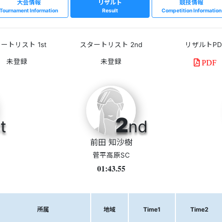
大会情報
リザルト
競技情報
Tournament Information
Result
Competition Information
ートリスト 1st
スタートリスト 2nd
リザルトPD
PDF
2
t
nd
前田 知沙樹
菅平高原SC
01:43.55
所属
地域
Time1
Time2