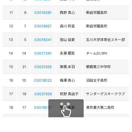
11
9
03016381
西野 真心
柴田学園高校
12
7
03019927
森川 莉音
柴田学園高校
13
5
03016341
宝山 延愛
玉川大学体育会スキー部
14
14
03017361
永瀬 姫菜
チームDLWH
15
21
03021626
髙橋 未羽
朝霞第三中学校
16
10
03018023
梅澤 眞心
沼田女子高校
17
16
03021936
萩野 真由子
サンダーグスキークラブ
18
17
03018037
平沼 未菜
東京農大第二高校
19
13
03013964
寶田 奈緒
松戸市ｽｷｰ連盟
スクロールできます