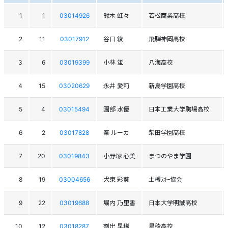
1
1
03014926
鈴木 虹々
若松商業高校
2
11
03017912
谷口 綾
飛騨神岡高校
3
6
03019399
小林 蛍
八海高校
4
15
03020629
永井 愛莉
新島学園高校
5
4
03015494
園部 水優
日本工業大学駒場高校
6
2
03017828
秦 ルーカ
柴田学園高校
7
20
03019843
小野塚 心美
まつのやま学園
8
19
03004656
犬束 彩葵
土樽ｽｷｰ協会
9
22
03019688
堀内 乃里香
日本大学明誠高校
10
12
03018287
割出 早稀
星稜高校