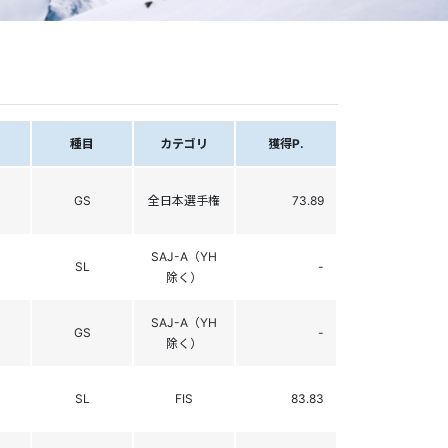
種目
カテゴリ
獲得P.
GS
全日本選手権
73.89
SAJ-A（YH
SL
-
除く）
SAJ-A（YH
GS
-
除く）
SL
FIS
83.83