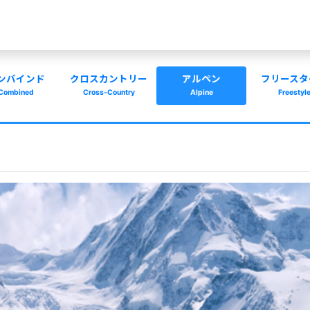
ンバインド
クロスカントリー
アルペン
フリースタ
Combined
Cross-Country
Alpine
Freestyl