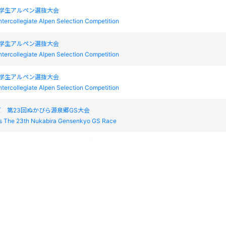
本学生アルペン選抜大会
ntercollegiate Alpen Selection Competition
本学生アルペン選抜大会
ntercollegiate Alpen Selection Competition
本学生アルペン選抜大会
ntercollegiate Alpen Selection Competition
 第23回ぬかびら源泉郷GS大会
s The 23th Nukabira Gensenkyo GS Race
ールドウインカップ阿寒スラローム大会
GOLDWIN Cup AKAN SL Race
父宮妃杯 第93回 全日本学生スキー選手権大会
tercollegiate Skiing Games of Japan
賀高原アルペンステップアップポイントレース
HIGAKOGEN Alpine Step up Point Race