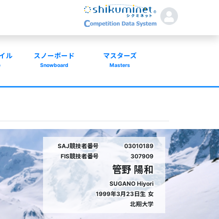
イル
スノーボード
マスターズ
e
Snowboard
Masters
SAJ競技者番号
03010189
FIS競技者番号
307909
管野 陽和
SUGANO Hiyori
1999年3月23日生
女
北翔大学