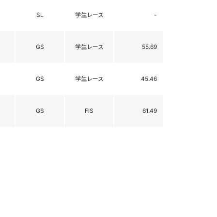
SL
学生レース
-
GS
学生レース
55.69
GS
学生レース
45.46
GS
FIS
61.49
SL
FIS
-
SL
A
84.29
GS
FIS
-