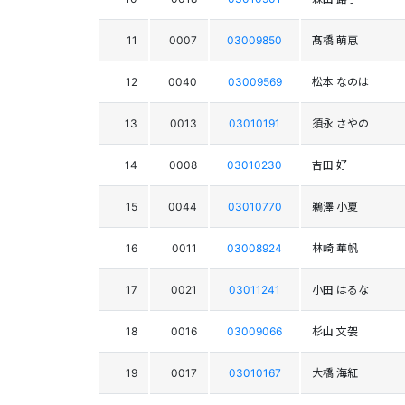
11
0007
03009850
髙橋 萌恵
12
0040
03009569
松本 なのは
13
0013
03010191
須永 さやの
14
0008
03010230
吉田 好
15
0044
03010770
鵜澤 小夏
16
0011
03008924
林崎 華帆
17
0021
03011241
小田 はるな
18
0016
03009066
杉山 文袈
19
0017
03010167
大橋 海紅