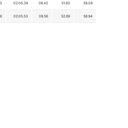
33
02:05.39
08.42
51.83
58.08
46
02:05.53
08.56
52.69
58.94
54
02:05.90
08.93
54.97
61.22
76
02:07.03
10.06
61.92
68.17
86
02:07.04
10.07
61.99
68.24
36
02:07.90
10.93
67.28
73.53
17
02:09.65
12.68
78.05
84.30
43
02:09.90
12.93
79.59
85.84
37
02:10.00
13.03
80.21
86.46
00
02:12.48
15.51
95.47
101.72