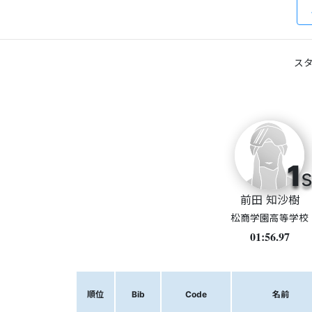
スタ
1
s
前田 知沙樹
松商学園高等学校
01:56.97
順位
Bib
Code
名前