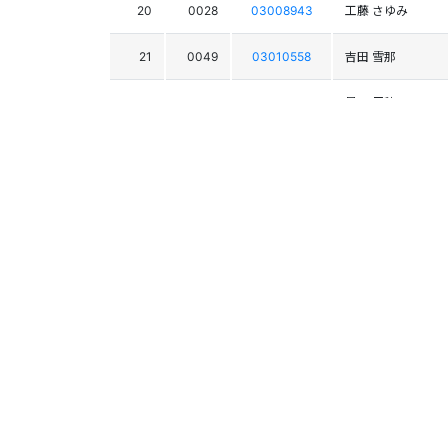
20
0028
03008943
工藤 さゆみ
21
0049
03010558
吉田 雪那
22
0038
03010344
星野 里穂
23
0026
03010211
湊屋 幸菜
24
0019
03009196
姜 利奈
25
0020
03009533
高倉 美悠
26
0032
03010337
渡辺 真夕
27
0042
03011037
今村 優希
28
0034
03010155
飯塚 奈々
29
0031
03010188
里木 初帆