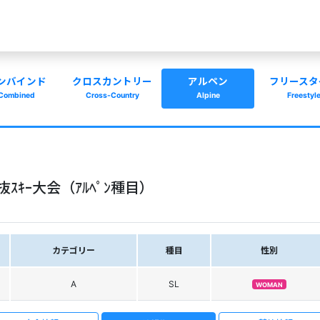
ンバインド
クロスカントリー
アルペン
フリースタ
Combined
Cross-Country
Alpine
Freestyl
ｽｷｰ大会（ｱﾙﾍﾟﾝ種目）
カテゴリー
種目
性別
A
SL
WOMAN