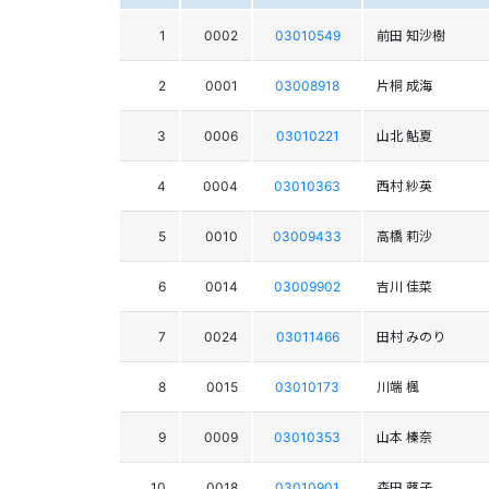
1
0002
03010549
前田 知沙樹
2
0001
03008918
片桐 成海
3
0006
03010221
山北 鮎夏
4
0004
03010363
西村 紗英
5
0010
03009433
高橋 莉沙
6
0014
03009902
吉川 佳菜
7
0024
03011466
田村 みのり
8
0015
03010173
川端 楓
9
0009
03010353
山本 榛奈
10
0018
03010901
森田 蕗子