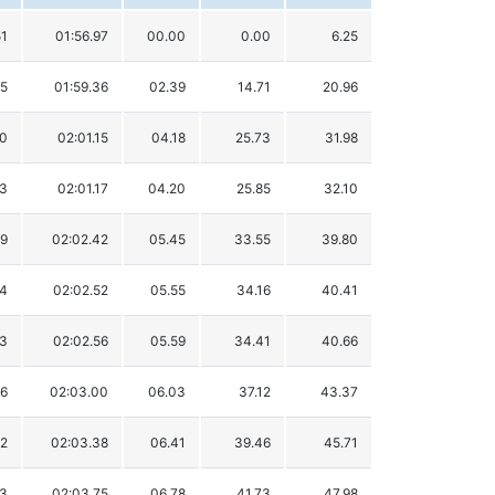
51
01:56.97
00.00
0.00
6.25
45
01:59.36
02.39
14.71
20.96
60
02:01.15
04.18
25.73
31.98
33
02:01.17
04.20
25.85
32.10
69
02:02.42
05.45
33.55
39.80
54
02:02.52
05.55
34.16
40.41
33
02:02.56
05.59
34.41
40.66
56
02:03.00
06.03
37.12
43.37
82
02:03.38
06.41
39.46
45.71
93
02:03.75
06.78
41.73
47.98