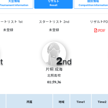
大会情報
リザルト
競技情報
Tournament Information
Result
Competition Information
ートリスト 1st
スタートリスト 2nd
リザルトPD
PDF
2
t
nd
片桐 成海
北照高校
01:59.36
所属
地域
Time1
Time2