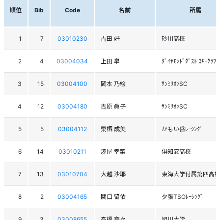
順位
Bib
Code
名前
所属
1
7
03010230
吉田 好
砂川高校
2
4
03004034
上田 皐
ﾀﾞｲﾔﾓﾝﾄﾞﾀﾞｽﾄ ｽｷｰｸﾗﾌﾞ
3
15
03004100
岡本 乃絵
ｻﾝﾐﾘｵﾝSC
4
12
03004180
吉原 眞子
ｻﾝﾐﾘｵﾝSC
5
5
03004112
栗栖 成美
かもい岳ﾚｰｼﾝｸﾞ
6
14
03010211
湊屋 幸菜
倶知安高校
7
13
03010704
大越 沙耶
東海大学付属第四高
8
2
03004165
関口 留依
夕張TSOﾚｰｼﾝｸﾞ
9
3
03008655
高橋 奈々
旭川大学