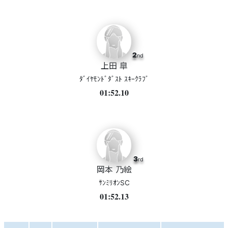
2
nd
上田 皐
ﾀﾞｲﾔﾓﾝﾄﾞﾀﾞｽﾄ ｽｷｰｸﾗﾌﾞ
01:52.10
3
rd
岡本 乃絵
ｻﾝﾐﾘｵﾝSC
01:52.13