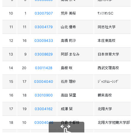
10
1
03007507
荒井 美桜
ｻﾝﾐﾘｵﾝSC
11
11
03004179
山北 優希
同志社大学
12
16
03009433
高橋 莉沙
本庄東高校
13
9
03008629
阿部 まなみ
日本体育大学
14
20
03011428
島根 咲
西武文理高校
15
17
03004040
石井 理紗
ｼﾞｬｽﾃﾑﾚｰｼﾝｸﾞ
16
18
03010900
高田 栞里
鶴来高校
17
19
03004162
成澤 栞
北翔大学
18
10
03004046
白倉 千都枝
北翔大学短期大学部