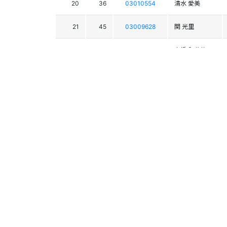
20
36
03010554
清水 愛美
21
45
03009628
関 光里
22
17
03013323
髙橋 和花菜
23
19
03010363
西村 紗英
24
15
03012661
小南 綾
25
20
03009136
山口 ゆい
26
40
03013166
平井 若菜
27
21
03010178
木場 海怜
28
22
03010211
湊屋 幸菜
29
18
03009850
髙橋 萌恵