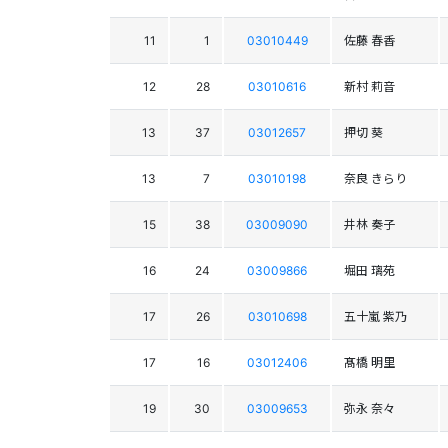
11
1
03010449
佐藤 春香
12
28
03010616
新村 莉音
13
37
03012657
押切 葵
13
7
03010198
奈良 きらり
15
38
03009090
井林 奏子
16
24
03009866
堀田 璃苑
17
26
03010698
五十嵐 紫乃
17
16
03012406
髙橋 明里
19
30
03009653
弥永 奈々