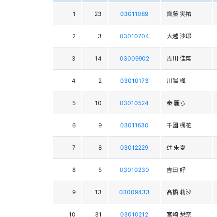
1
23
03011089
齊藤 実祐
2
3
03010704
大越 沙耶
3
14
03009902
吉川 佳菜
4
2
03010173
川端 楓
5
10
03010524
秦 麗ら
6
9
03011630
千國 楓花
7
8
03012229
辻 朱夏
8
5
03010230
吉田 好
9
13
03009433
髙橋 莉沙
10
31
03010212
宮崎 栞奈