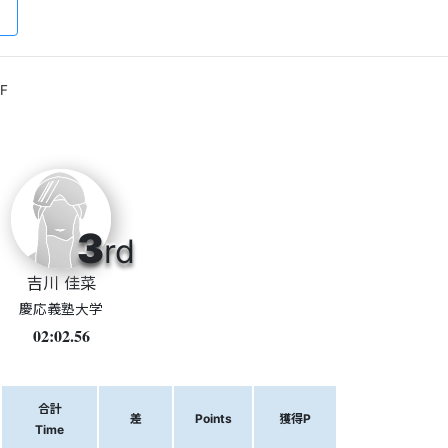
F
3
rd
吉川 佳菜
慶応義塾大学
02:02.56
合計
差
Points
獲得P
Time