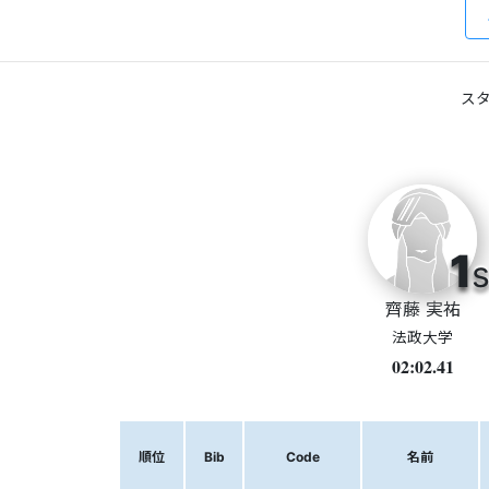
スタ
1
s
齊藤 実祐
法政大学
02:02.41
順位
Bib
Code
名前