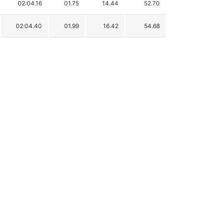
02:04.16
01.75
14.44
52.70
02:04.40
01.99
16.42
54.68
02:04.57
02.16
17.82
56.08
02:04.60
02.19
18.07
56.33
02:04.62
02.21
18.23
56.49
02:04.70
02.29
18.89
57.15
02:04.84
02.43
20.05
58.31
02:04.93
02.52
20.79
59.05
02:05.01
02.60
21.45
59.71
02:05.38
02.97
24.51
62.77