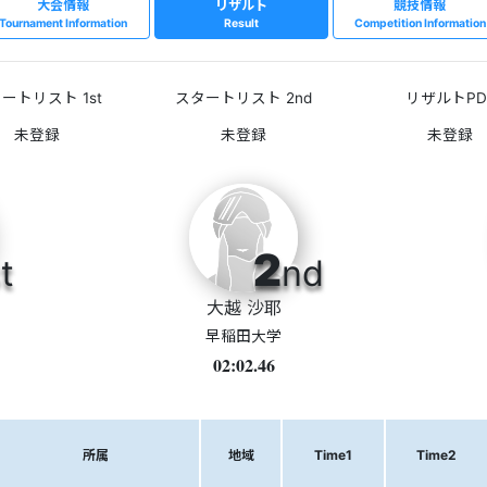
大会情報
リザルト
競技情報
Tournament Information
Result
Competition Information
ートリスト 1st
スタートリスト 2nd
リザルトPD
2
t
nd
大越 沙耶
早稲田大学
02:02.46
所属
地域
Time1
Time2