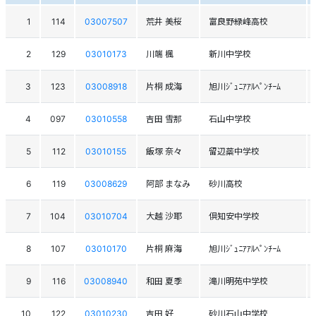
1
114
03007507
荒井 美桜
富良野緑峰高校
2
129
03010173
川端 楓
新川中学校
3
123
03008918
片桐 成海
旭川ｼﾞｭﾆｱｱﾙﾍﾟﾝﾁｰﾑ
4
097
03010558
吉田 雪那
石山中学校
5
112
03010155
飯塚 奈々
留辺蘂中学校
6
119
03008629
阿部 まなみ
砂川高校
7
104
03010704
大越 沙耶
倶知安中学校
8
107
03010170
片桐 麻海
旭川ｼﾞｭﾆｱｱﾙﾍﾟﾝﾁｰﾑ
9
116
03008940
和田 夏季
滝川明苑中学校
10
122
03010230
吉田 好
砂川石山中学校