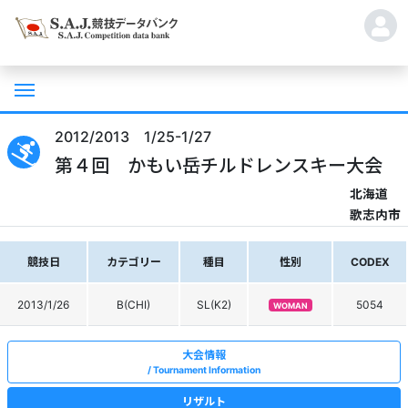
2012/2013 1/25-1/27
第４回 かもい岳チルドレンスキー大会
北海道
歌志内市
競技日
カテゴリー
種目
性別
CODEX
2013/1/26
B(CHI)
SL(K2)
5054
WOMAN
大会情報
Tournament Information
リザルト