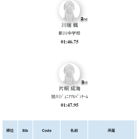
2
nd
川端 楓
新川中学校
01:46.75
3
rd
片桐 成海
旭川ｼﾞｭﾆｱｱﾙﾍﾟﾝﾁｰﾑ
01:47.95
順位
Bib
Code
名前
所属