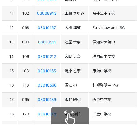
11
102
03008943
工藤 さゆみ
奈井江中学校
12
098
03010167
大橋 海紅
Fu's snow area SC
13
099
03010211
湊屋 幸菜
倶知安東陵中
14
106
03010212
宮崎 栞奈
稚内南中学校
15
103
03010165
蛯原 杏奈
忠類中学校
16
110
03010566
深江 桃
札幌啓明中学校
17
095
03010189
管野 陽和
西野中学校
18
120
03010178
木場 海怜
千歳中学校
19
118
03010177
後藤 沙里菜
帯広第4中学校
スクロールできます