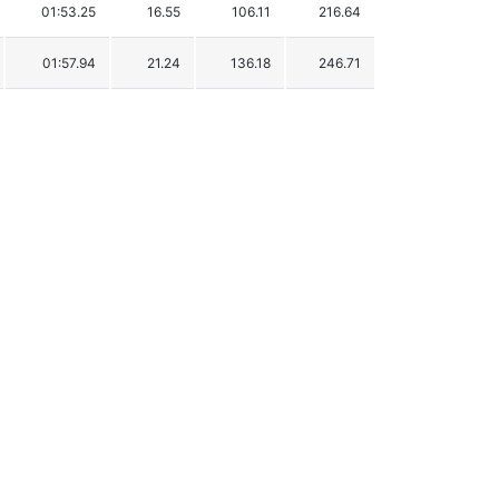
01:53.25
16.55
106.11
216.64
01:57.94
21.24
136.18
246.71