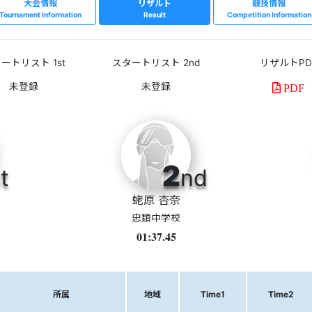
大会情報
リザルト
競技情報
Tournament Information
Result
Competition Information
ートリスト 1st
スタートリスト 2nd
リザルトPD
PDF
2
t
nd
蛯原 杏奈
忠類中学校
01:37.45
所属
地域
Time1
Time2