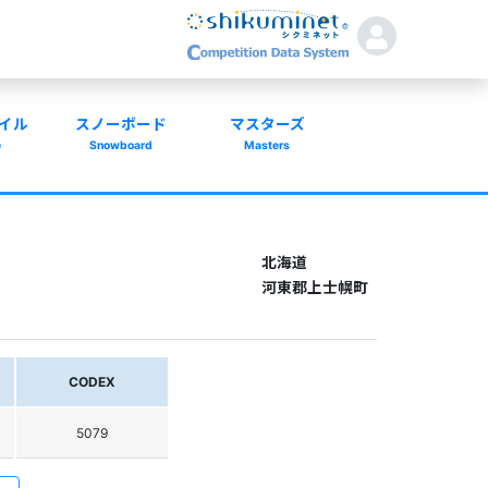
イル
スノーボード
マスターズ
e
Snowboard
Masters
北海道
河東郡上士幌町
CODEX
5079