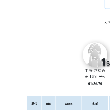
スタ
1
s
工藤 さゆみ
奈井江中学校
01:36.70
順位
Bib
Code
名前