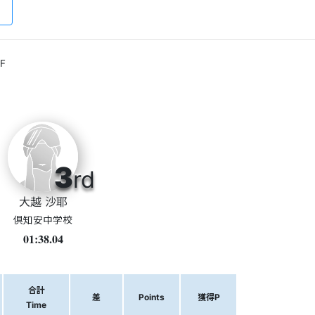
F
3
rd
大越 沙耶
倶知安中学校
01:38.04
合計
差
Points
獲得P
Time