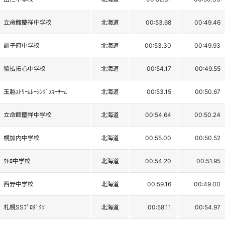
立命館慶祥中学校
北海道
00:53.68
00:49.46
訓子府中学校
北海道
00:53.30
00:49.93
猿払拓心中学校
北海道
00:54.17
00:49.55
玉越ｽﾄﾘｰﾑﾚｰｼﾝｸﾞｽｷｰﾁｰﾑ
北海道
00:53.15
00:50.67
立命館慶祥中学校
北海道
00:54.64
00:50.24
幌加内中学校
北海道
00:55.00
00:50.52
ｳﾄﾛ中学校
北海道
00:54.20
00:51.95
西野中学校
北海道
00:59.16
00:49.00
札幌SSﾌﾟﾛﾀﾞｸﾂ
北海道
00:58.11
00:54.97