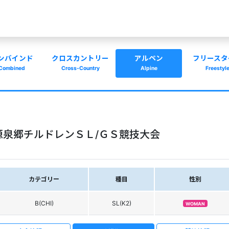
ンバインド
クロスカントリー
アルペン
フリースタ
Combined
Cross-Country
Alpine
Freestyl
源泉郷チルドレンＳＬ/ＧＳ競技大会
カテゴリー
種目
性別
B(CHI)
SL(K2)
WOMAN