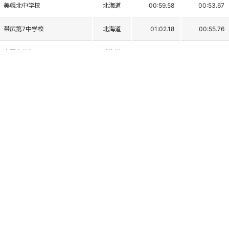
美幌北中学校
北海道
00:59.58
00:53.67
帯広第7中学校
北海道
01:02.18
00:55.76
占冠中学校
北海道
DSQ1
札幌大谷中学校
北海道
00:53.11
DNF2
占冠中学校
北海道
00:57.69
DSQ2
個人情報保護方針
運営
ヘルプ
ログイン