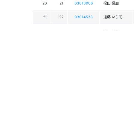
20
21
03013006
松田 楓加
21
22
03014533
遠藤 いち花
1
03012671
藤田 悠花
18
03010160
市川 愛実
23
03012670
藤田 彩花