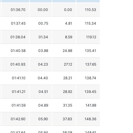
01:36.70
00.00
0.00
110.53
01:37.45
00.75
4.81
115.34
01:38.04
01.34
8.59
119.12
01:40.58
03.88
24.88
135.41
01:40.93
04.23
27.12
137.65
01:41.10
04.40
28.21
138.74
01:41.21
04.51
28.92
139.45
01:41.59
04.89
31.35
141.88
01:42.60
05.90
37.83
148.36
01:42.64
05.94
38.08
148.61