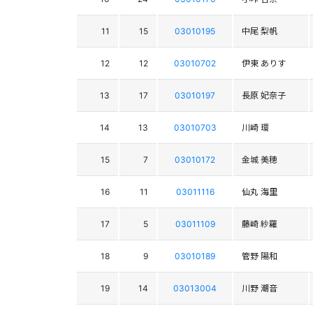
11
15
03010195
中尾 梨帆
12
12
03010702
伊東 ありす
13
17
03010197
長原 妃奈子
14
13
03010703
川崎 環
15
7
03010172
金城 美穂
16
11
03011116
仙丸 海里
17
5
03011109
藤崎 紗羅
18
9
03010189
管野 陽和
19
14
03013004
川野 潮音