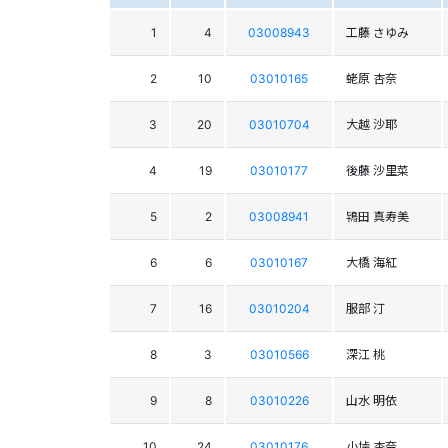
1
4
03008943
工藤 さゆみ
2
10
03010165
蛯原 杏奈
3
20
03010704
大越 沙耶
4
19
03010177
後藤 沙里菜
5
2
03008941
鴇田 真寿美
6
6
03010167
大橋 海紅
7
16
03010204
服部 汀
8
3
03010566
深江 桃
9
8
03010226
山水 明依
10
24
03010176
小垰 杏奈