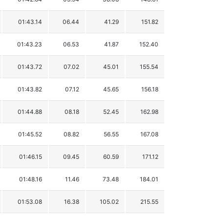
01:43.14
06.44
41.29
151.82
01:43.23
06.53
41.87
152.40
01:43.72
07.02
45.01
155.54
01:43.82
07.12
45.65
156.18
01:44.88
08.18
52.45
162.98
01:45.52
08.82
56.55
167.08
01:46.15
09.45
60.59
171.12
01:48.16
11.46
73.48
184.01
01:53.08
16.38
105.02
215.55