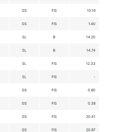
GS
FIS
10.19
GS
FIS
1.40
SL
B
14.20
SL
B
14.74
SL
FIS
12.33
SL
FIS
-
GS
FIS
0.80
GS
FIS
0.38
GS
FIS
20.41
GS
FIS
20.87