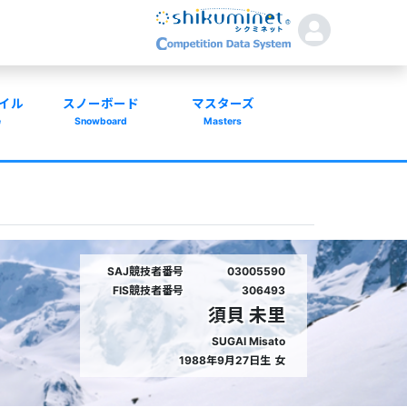
イル
スノーボード
マスターズ
e
Snowboard
Masters
SAJ競技者番号
03005590
FIS競技者番号
306493
須貝 未里
SUGAI Misato
1988年9月27日生
女