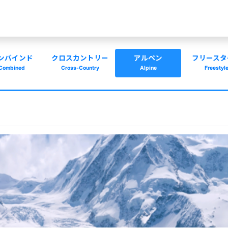
ンバインド
クロスカントリー
アルペン
フリースタ
Combined
Cross-Country
Alpine
Freestyl