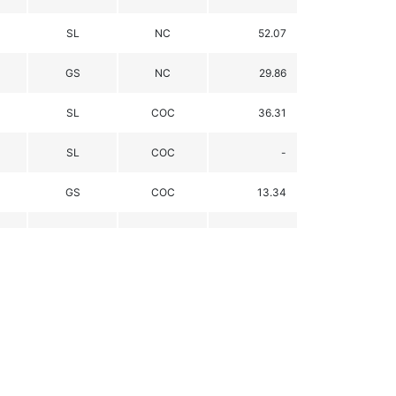
SL
NC
52.07
GS
NC
29.86
SL
COC
36.31
SL
COC
-
GS
COC
13.34
SL
COC
-
GS
COC
7.65
SC
COC
23.99
SC
NC
18.54
SG
NC
0.00