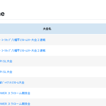
ne
大会名
ｺｰﾗｶｯﾌﾟ八幡平ｽﾗﾛｰﾑｽｷｰ大会２連戦
ｺｰﾗｶｯﾌﾟ八幡平ｽﾗﾛｰﾑｽｷｰ大会２連戦
PPI SL大会
PPI SL大会
輪ｼﾞｬｲｱﾝﾄｽﾗﾛｰﾑ大会
POWER スラローム競技会
POWER スラローム競技会