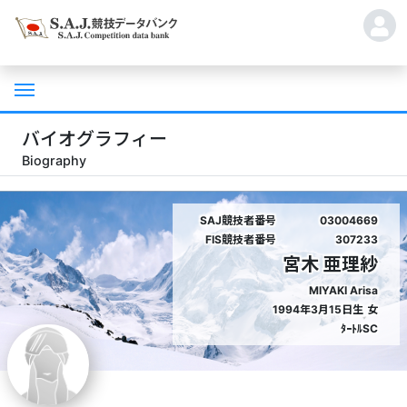
バイオグラフィー
Biography
SAJ競技者番号
03004669
FIS競技者番号
307233
宮木 亜理紗
MIYAKI Arisa
1994年3月15日生
女
ﾀｰﾄﾙSC