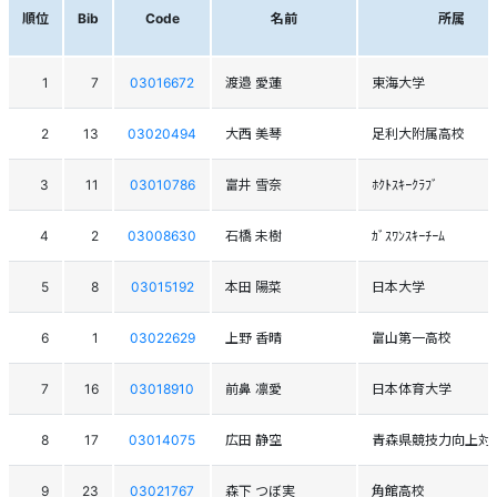
順位
Bib
Code
名前
所属
1
7
03016672
渡邉 愛蓮
東海大学
2
13
03020494
大西 美琴
足利大附属高校
3
11
03010786
富井 雪奈
ﾎｸﾄｽｷｰｸﾗﾌﾞ
4
2
03008630
石橋 未樹
ｶﾞｽﾜﾝｽｷｰﾁｰﾑ
5
8
03015192
本田 陽菜
日本大学
6
1
03022629
上野 香晴
富山第一高校
7
16
03018910
前鼻 凛愛
日本体育大学
8
17
03014075
広田 静空
青森県競技力向上対
9
23
03021767
森下 つぼ実
角館高校