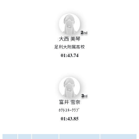
2
nd
大西 美琴
足利大附属高校
01:43.74
3
rd
富井 雪奈
ﾎｸﾄｽｷｰｸﾗﾌﾞ
01:43.85