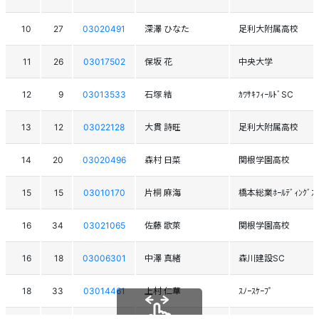
10
27
03020491
深澤 ひなた
足利大附属高校
11
26
03017502
保坂 花
中央大学
12
9
03013533
石塚 結
ｶﾜｻｷﾌｨｰﾙﾄﾞSC
13
12
03022128
大貫 詩旺
足利大附属高校
14
20
03020496
森村 日菜
関根学園高校
15
15
03010170
片桐 麻海
橋本総業ﾎｰﾙﾃﾞｨﾝｸﾞｽ
16
34
03021065
佐藤 歌萊
関根学園高校
16
18
03006301
中澤 真緒
森川建設SC
18
33
03014461
上村 仁華
ｽﾉｰｽｹｰﾌﾟ