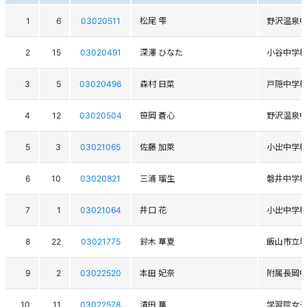
1
6
03020511
松尾 雫
野沢温泉
2
15
03020491
深澤 ひなた
小谷中学
3
5
03020496
森村 日菜
戸隠中学
4
12
03020504
笹岡 蒼心
野沢温泉
5
3
03021065
佐藤 加萊
小出中学
6
10
03020821
三浦 瑠生
磐井中学
7
1
03021064
井口 花
小出中学
8
22
03021775
鈴木 華夏
飯山市立
9
2
03022520
本田 妃奈
附属長岡
10
11
03022578
清田 華
学習院女