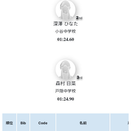
2
nd
深澤 ひなた
小谷中学校
01:24.60
3
rd
森村 日菜
戸隠中学校
01:24.90
順位
Bib
Code
名前