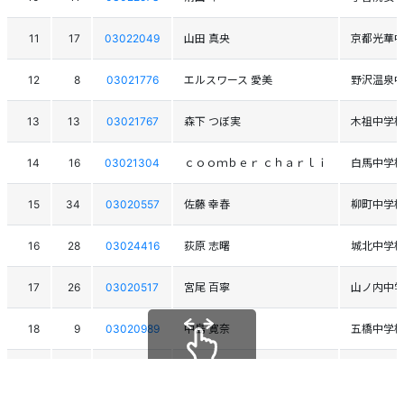
11
17
03022049
山田 真央
京都光華
12
8
03021776
エルスワース 愛美
野沢温泉
13
13
03021767
森下 つぼ実
木祖中学
14
16
03021304
ｃｏｏｍｂｅｒ ｃｈａｒｌｉ
白馬中学
15
34
03020557
佐藤 幸春
柳町中学
16
28
03024416
荻原 志曙
城北中学
17
26
03020517
宮尾 百寧
山ノ内中
18
9
03020989
中島 寛奈
五橋中学
19
7
03021216
清水 咲良
陽明中学
スクロールできます