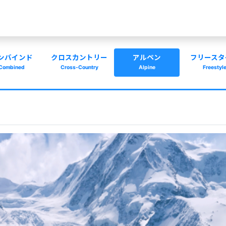
ンバインド
クロスカントリー
アルペン
フリースタ
Combined
Cross-Country
Alpine
Freestyl