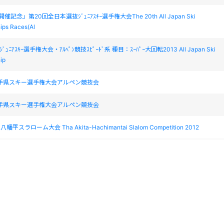
開催記念」第20回全日本選抜ｼﾞｭﾆｱｽｷｰ選手権大会The 20th All Japan Ski
ips Races(Al
ﾞｭﾆｱｽｷｰ選手権大会・ｱﾙﾍﾟﾝ競技ｽﾋﾟｰﾄﾞ系 種目：ｽｰﾊﾟｰ大回転2013 All Japan Ski
ip
岩手県スキー選手権大会アルペン競技会
岩手県スキー選手権大会アルペン競技会
八幡平スラローム大会 Tha Akita-Hachimantai Slalom Competition 2012
八幡平スラローム大会 Tha Akita-Hachimantai Slalom Competition 2012
カ・コーラカップ八幡平スラロームスキー大会２連戦
カ・コーラカップ八幡平スラロームスキー大会２連戦
アントスラローム大会 Zao LIZA Giant Slalom Race