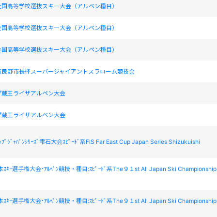
全国高等学校選抜スキー大会（アルペン種目）
全国高等学校選抜スキー大会（アルペン種目）
全国高等学校選抜スキー大会（アルペン種目）
富良野市長杯スーパージャイアントスラローム競技会
プ蔵王ライザアルペン大会
プ蔵王ライザアルペン大会
ｯﾌﾟｼﾞｬﾊﾟﾝｼﾘｰｽﾞ雫石大会ｽﾋﾟｰﾄﾞ系FIS Far East Cup Japan Series Shizukuishi
ｷｰ選手権大会･ｱﾙﾍﾟﾝ競技・種目:ｽﾋﾟｰﾄﾞ系The９１st All Japan Ski Championship
ｷｰ選手権大会･ｱﾙﾍﾟﾝ競技・種目:ｽﾋﾟｰﾄﾞ系The９１st All Japan Ski Championship