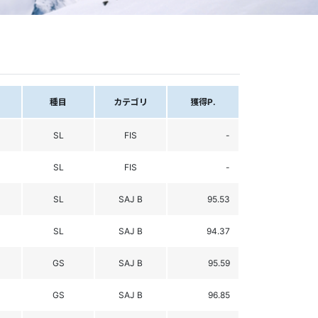
種目
カテゴリ
獲得P.
SL
FIS
-
SL
FIS
-
SL
SAJ B
95.53
SL
SAJ B
94.37
GS
SAJ B
95.59
GS
SAJ B
96.85