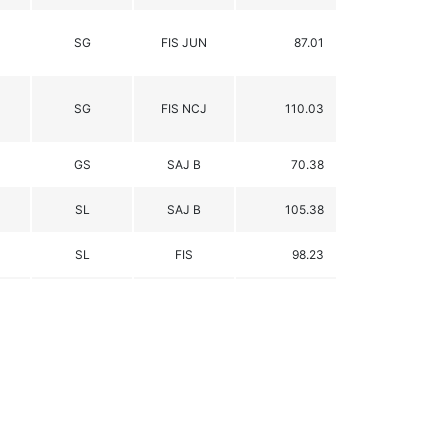
SG
FIS JUN
87.01
SG
FIS NCJ
110.03
GS
SAJ B
70.38
SL
SAJ B
105.38
SL
FIS
98.23
SL
FIS
85.11
SL
B
97.17
SL
B
99.37
GS
FIS/A
82.70