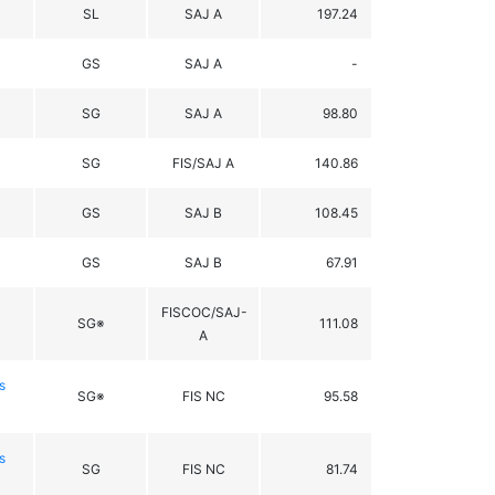
SL
SAJ A
197.24
GS
SAJ A
-
SG
SAJ A
98.80
SG
FIS/SAJ A
140.86
GS
SAJ B
108.45
GS
SAJ B
67.91
FISCOC/SAJ-
SG※
111.08
A
s
SG※
FIS NC
95.58
s
SG
FIS NC
81.74