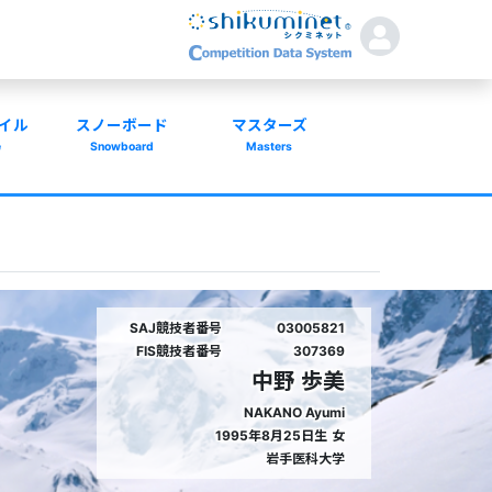
イル
スノーボード
マスターズ
e
Snowboard
Masters
SAJ競技者番号
03005821
FIS競技者番号
307369
中野 歩美
NAKANO Ayumi
1995年8月25日生
女
岩手医科大学