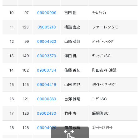
10
97
09000909
吉田 裕
ﾁｰﾑ ﾗｯｼｭ
11
123
09005210
橋詰 豊史
ファーレンＳＣ
12
99
09004923
山崎 英郎
ｼﾞｬｶﾞｰﾚｰｼﾝｸﾞ
13
149
09003579
澤田 健
ﾃﾞｨｯﾌﾟｽSC
14
102
09000734
佐藤 善紀
町田市ｽｷｰ連盟
15
125
09004416
山田 勝巳
ﾎﾜｲﾄ･ﾍﾞｱ･ｸﾗﾌﾞ
16
121
09000869
吉澤 雅晴
ｴｰﾃﾞﾙSC
17
126
09002430
竹井 豊
飯綱町SC
18
128
09004029
篠塚 成輝
ｽｷｰﾁｰﾑｱｽﾘｰﾄ