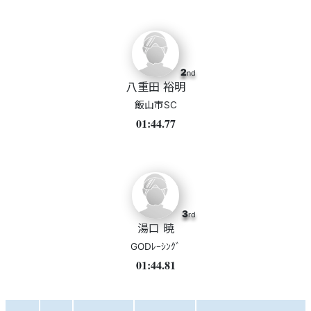
2
nd
八重田 裕明
飯山市SC
01:44.77
3
rd
湯口 暁
GODﾚｰｼﾝｸﾞ
01:44.81