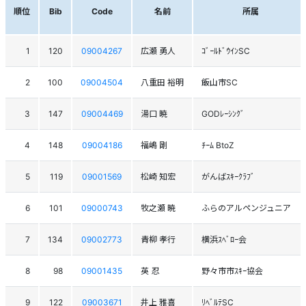
順位
Bib
Code
名前
所属
1
120
09004267
広瀬 勇人
ｺﾞｰﾙﾄﾞｳｲﾝSC
2
100
09004504
八重田 裕明
飯山市SC
3
147
09004469
湯口 暁
GODﾚｰｼﾝｸﾞ
4
148
09004186
福嶋 剛
ﾁｰﾑ BtoZ
5
119
09001569
松崎 知宏
がんばｽｷｰｸﾗﾌﾞ
6
101
09000743
牧之瀬 暁
ふらのアルペンジュニア
7
134
09002773
青柳 孝行
横浜ｽﾍﾞﾛｰ会
8
98
09001435
英 忍
野々市市ｽｷｰ協会
9
122
09003671
井上 雅喜
ﾘﾍﾞﾙﾃSC