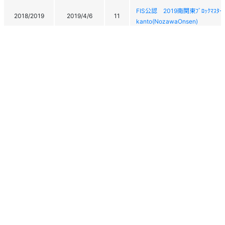
FIS公認 2019南関東ﾌﾞﾛｯｸﾏｽﾀｰｽ
2018/2019
2019/4/6
11
kanto(NozawaOnsen)
2016/2017
2017/4/1
43
2017関東マスターズ野沢大会
FIS公認 サロモン・アトミック
2016/2017
2017/2/11
14
2017FISMasters(MAS)minami-k
2015/2016
2016/4/3
92
2016 関東ブロックマスターズ
2015/2016
2016/4/2
28
2016 関東ブロックマスターズ
FIS公認 2016 南関東ブロックマス
2015/2016
2016/1/31
-
Kanto(Sugadaira),Slalom/
FIS公認 2016 南関東ブロックマス
2015/2016
2016/1/30
-
個人情報保護方針
運営
ヘルプ
ログイン
Kanto(Sugadaira),Slalom/
Copyright © 2026 Ski Association of Japan / Shukuminet Inc.
2014/2015
2015/4/5
52
2015東京都マスターズスキー大
All Rights Reserved.