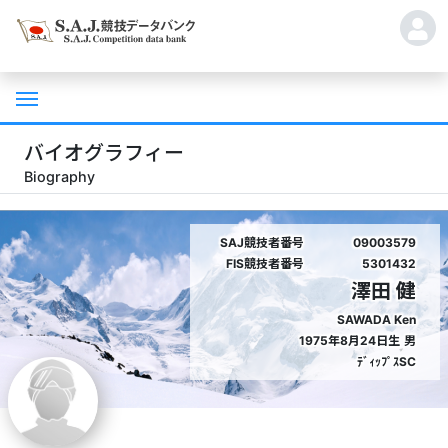
バイオグラフィー
Biography
SAJ競技者番号
09003579
FIS競技者番号
5301432
澤田 健
SAWADA Ken
1975年8月24日生
男
ﾃﾞｨｯﾌﾟｽSC