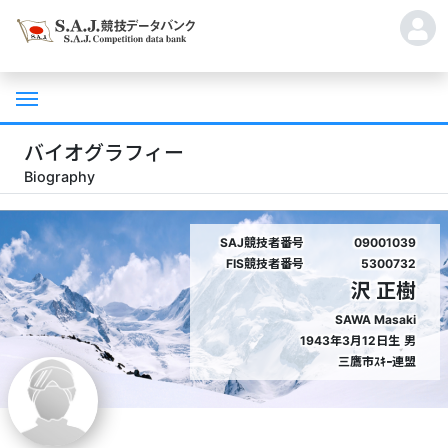
バイオグラフィー
Biography
SAJ競技者番号
09001039
FIS競技者番号
5300732
沢 正樹
SAWA Masaki
1943年3月12日生
男
三鷹市ｽｷｰ連盟