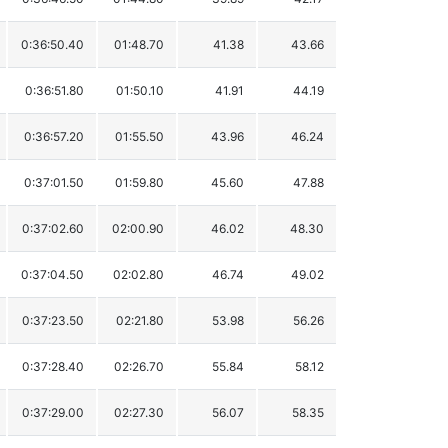
0:36:50.40
01:48.70
41.38
43.66
0:36:51.80
01:50.10
41.91
44.19
0:36:57.20
01:55.50
43.96
46.24
0:37:01.50
01:59.80
45.60
47.88
0:37:02.60
02:00.90
46.02
48.30
0:37:04.50
02:02.80
46.74
49.02
0:37:23.50
02:21.80
53.98
56.26
0:37:28.40
02:26.70
55.84
58.12
0:37:29.00
02:27.30
56.07
58.35