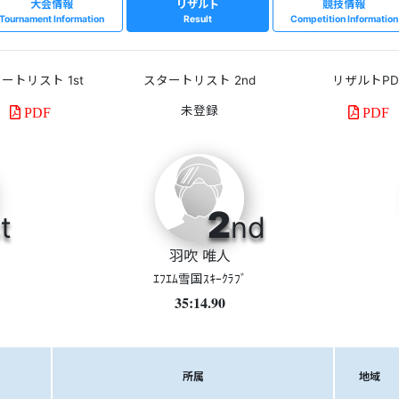
大会情報
リザルト
競技情報
Tournament Information
Result
Competition Information
ートリスト 1st
スタートリスト 2nd
リザルトPD
PDF
PDF
2
t
nd
羽吹 唯人
ｴﾌｴﾑ雪国ｽｷｰｸﾗﾌﾞ
35:14.90
所属
地域