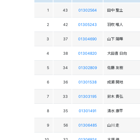
1
43
01302564
田中 聖土
2
42
01305243
羽吹 唯人
3
37
01304690
山下 陽暉
4
38
01304820
大田喜 日向
5
34
01302809
佐藤 友樹
6
36
01301538
成瀬 開地
7
33
01303195
鈴木 貴弘
8
35
01301491
清水 康平
9
56
01306485
山川 走
10
32
01306924
大堰 徳