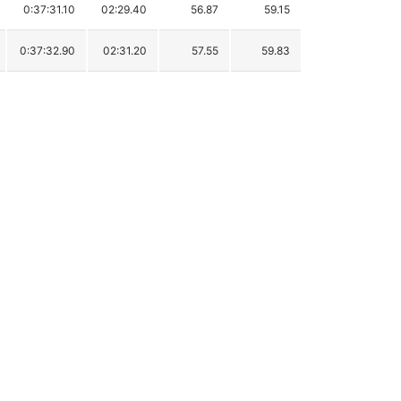
0:37:31.10
02:29.40
56.87
59.15
0:37:32.90
02:31.20
57.55
59.83
0:38:02.00
03:00.30
68.63
70.91
0:38:05.50
03:03.80
69.96
72.24
0:38:23.70
03:22.00
76.89
79.17
0:38:38.90
03:37.20
82.68
84.96
0:38:42.20
03:40.50
83.93
86.21
0:38:45.50
03:43.80
85.19
87.47
0:38:48.50
03:46.80
86.33
88.61
0:38:55.40
03:53.70
88.96
91.24