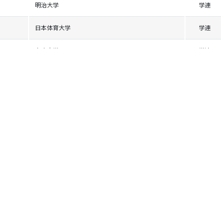
明治大学
学連
日本体育大学
学連
中央大学
学連
東海大学
学連
中央大学
学連
立野ヶ原SC
富山
法政大学
学連
法政大学
学連
日本大学
学連
日本体育大学
学連