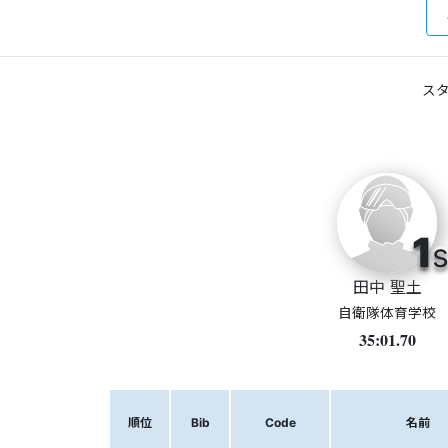
スタ
1
s
田中 聖土
自衛隊体育学校
35:01.70
順位
Bib
Code
名前