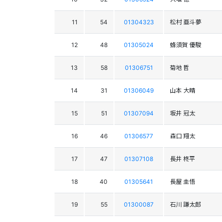
11
54
01304323
松村 亜斗夢
12
48
01305024
蜂須賀 優駿
13
58
01306751
菊地 哲
14
31
01306049
山本 大晴
15
51
01307094
坂井 冠太
16
46
01306577
森口 翔太
17
47
01307108
長井 柊平
18
40
01305641
長屋 圭悟
19
55
01300087
石川 謙太郎