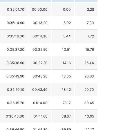
0:35:01.70
00:00.00
0.00
2.28
0:35:14.90
00:13.20
5.02
7.30
0:35:16.00
00:14.30
5.44
7.72
0:35:37.20
00:35.50
13.51
15.79
0:35:38.90
00:37.20
14.16
16.44
0:35:49.90
00:48.20
18.35
20.63
0:35:50.10
00:48.40
18.42
20.70
0:36:15.70
01:14.00
28.17
30.45
0:36:43.30
01:41.60
38.67
40.95
0:36:46.50
01:44.80
39.89
42.17