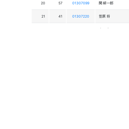
20
57
01307099
関 綜一郎
21
41
01307220
笠原 将
22
45
01307921
古田 歩
23
64
01306157
北出 竜之介
24
39
01306396
小林 皓生
25
71
01301043
島田 正叡
26
67
01306688
山石 大介
27
63
01306669
山田 慎之介
28
60
01308152
渡邉 大貴
29
49
01305993
上村 祐輔