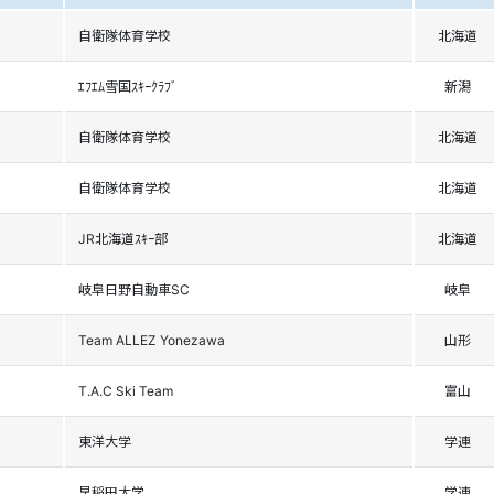
自衛隊体育学校
北海道
ｴﾌｴﾑ雪国ｽｷｰｸﾗﾌﾞ
新潟
自衛隊体育学校
北海道
自衛隊体育学校
北海道
JR北海道ｽｷｰ部
北海道
岐阜日野自動車SC
岐阜
Team ALLEZ Yonezawa
山形
T.A.C Ski Team
富山
東洋大学
学連
早稲田大学
学連