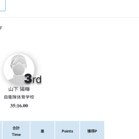
F
3
rd
山下 陽暉
自衛隊体育学校
35:16.00
合計
差
Points
獲得P
Time