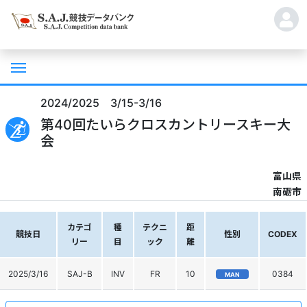
2024/2025 3/15-3/16
第40回たいらクロスカントリースキー大
会
富山県
南砺市
カテゴ
種
テクニ
距
競技日
性別
CODEX
リー
目
ック
離
2025/3/16
SAJ-B
INV
FR
10
0384
MAN