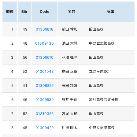
順位
Bib
Code
名前
所属
1
49
01309818
前田 怜和
飯山高校
2
48
01309430
池田 大輝
中野立志館高校
3
56
01309610
花澤 楓也
飯山高校
4
53
01301043
島田 正叡
立野ヶ原SC
5
51
01309826
石田 翔眞
飯山高校
6
46
01309539
藤井 千徳
加計高校芸北分校
7
52
01310356
宮尾 大稀
飯山高校
8
45
01309429
川邊 暖太
中野立志館高校