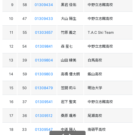
9
58
01309434
黒岩 佳佑
中野立志館高校
10
47
01309433
大山 陽生
中野立志館高校
11
55
01303657
竹原 義之
T.A.C Ski Team
12
54
01309841
森 星七
中野立志館高校
13
39
01309804
山田 縁美
白馬高校
14
59
01309803
高橋 優太朗
飯山高校
15
50
01308479
笠間 莉斗
明治大学
16
37
01309541
岩下 聖実
中野立志館高校
17
36
01309512
桑原 颯希
尾瀬高校
18
33
01309547
中道 陽人
南砺平高校