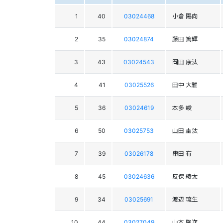
1
40
03024468
小倉 陽向
2
35
03024874
藤田 篤輝
3
43
03024543
岡田 康汰
4
41
03025526
田中 大雅
5
36
03024619
本多 峻
6
50
03025753
山田 圭汰
7
39
03026178
串田 有
8
45
03024636
反保 綾太
9
34
03025691
渡辺 琉生
10
44
03027049
山本 隆次