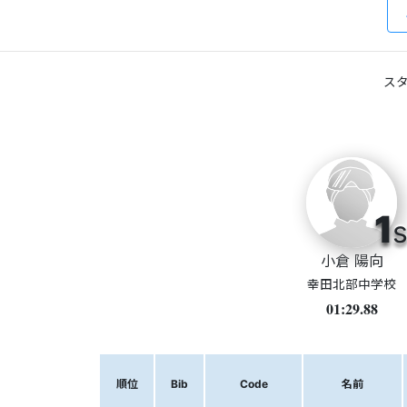
スタ
1
s
小倉 陽向
幸田北部中学校
01:29.88
順位
Bib
Code
名前