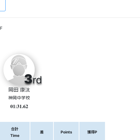
F
3
rd
岡田 康汰
神岡中学校
01:31.62
合計
差
Points
獲得P
Time