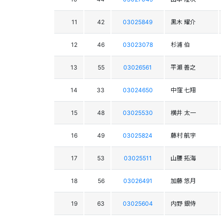
11
42
03025849
黒木 耀介
12
46
03023078
杉浦 伯
13
55
03026561
平瀬 善之
14
33
03024650
中窪 七翔
15
48
03025530
横井 太一
16
49
03025824
藤村 航宇
17
53
03025511
山腰 拓海
18
56
03026491
加藤 悠月
19
63
03025604
内野 銀侍