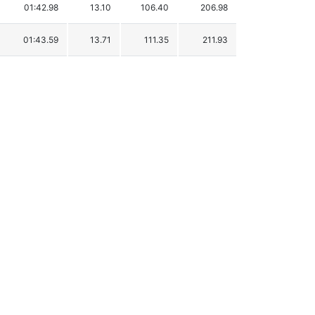
01:42.98
13.10
106.40
206.98
01:43.59
13.71
111.35
211.93
01:43.78
13.90
112.89
213.47
01:44.36
14.48
117.61
218.19
01:44.88
15.00
121.83
222.41
01:45.16
15.28
124.10
224.68
01:45.78
15.90
129.14
229.72
01:45.90
16.02
130.11
230.69
01:46.25
16.37
132.96
233.54
01:51.76
21.88
177.71
278.29