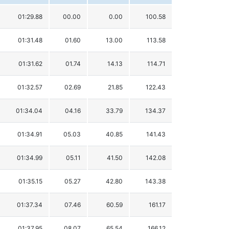
01:29.88
00.00
0.00
100.58
01:31.48
01.60
13.00
113.58
01:31.62
01.74
14.13
114.71
01:32.57
02.69
21.85
122.43
01:34.04
04.16
33.79
134.37
01:34.91
05.03
40.85
141.43
01:34.99
05.11
41.50
142.08
01:35.15
05.27
42.80
143.38
01:37.34
07.46
60.59
161.17
01:37.95
08.07
65.54
166.12