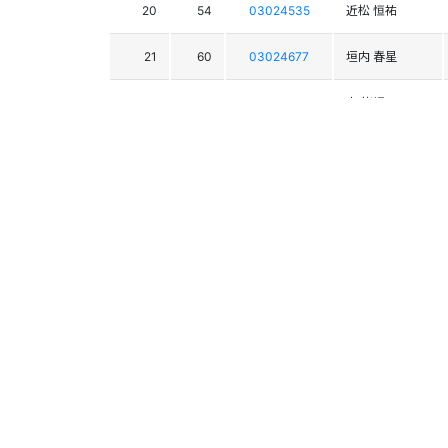
20
54
03024535
近松 恒祐
21
60
03024677
垣内 春星
22
52
03025583
南 皆惺
23
59
03027155
古田 櫂
24
75
03026990
本田 歩夢
25
65
03025301
清水 万葉
26
72
03026594
松井 照尭
27
51
03025521
桐生 健士朗
28
38
03025037
南田 陽祐
29
57
03026731
反保 文斗