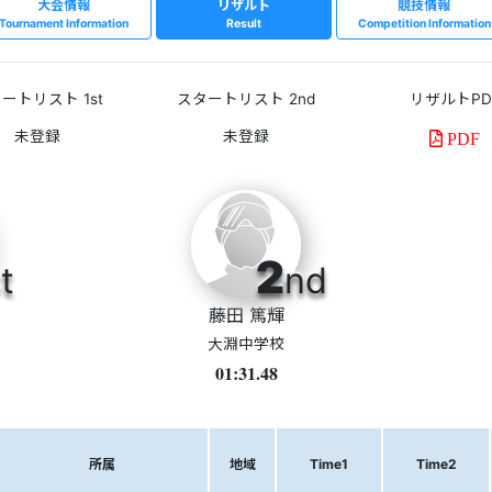
大会情報
リザルト
競技情報
Tournament Information
Result
Competition Information
ートリスト 1st
スタートリスト 2nd
リザルトPD
PDF
2
t
nd
藤田 篤輝
大淵中学校
01:31.48
所属
地域
Time1
Time2