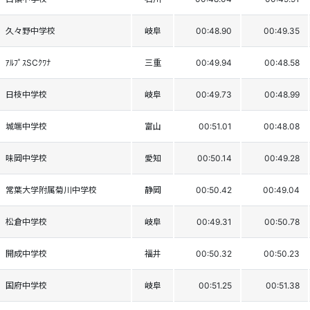
久々野中学校
岐阜
00:48.90
00:49.35
ｱﾙﾌﾟｽSCｸﾜﾅ
三重
00:49.94
00:48.58
日枝中学校
岐阜
00:49.73
00:48.99
城端中学校
富山
00:51.01
00:48.08
味岡中学校
愛知
00:50.14
00:49.28
常葉大学附属菊川中学校
静岡
00:50.42
00:49.04
松倉中学校
岐阜
00:49.31
00:50.78
開成中学校
福井
00:50.32
00:50.23
国府中学校
岐阜
00:51.25
00:51.38