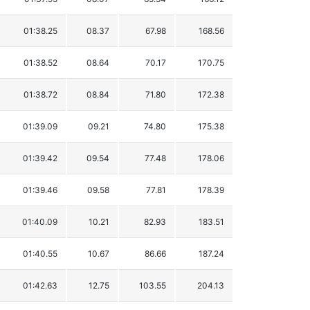
01:38.25
08.37
67.98
168.56
01:38.52
08.64
70.17
170.75
01:38.72
08.84
71.80
172.38
01:39.09
09.21
74.80
175.38
01:39.42
09.54
77.48
178.06
01:39.46
09.58
77.81
178.39
01:40.09
10.21
82.93
183.51
01:40.55
10.67
86.66
187.24
01:42.63
12.75
103.55
204.13