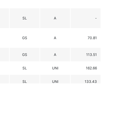
SL
A
-
GS
A
70.81
GS
A
113.51
SL
UNI
162.66
SL
UNI
133.43
GS
UNI
120.95
GS
UNI
109.99
GS
B
112.36