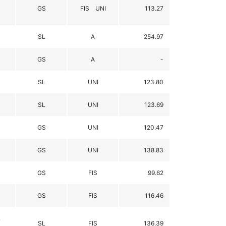
GS
FIS UNI
113.27
SL
A
254.97
GS
A
-
SL
UNI
123.80
SL
UNI
123.69
GS
UNI
120.47
GS
UNI
138.83
GS
FIS
99.62
GS
FIS
116.46
.
SL
FIS
136.39