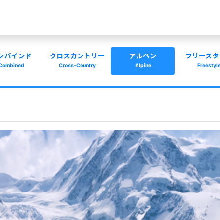
ンバインド
クロスカントリー
アルペン
フリースタ
Combined
Cross-Country
Alpine
Freestyl