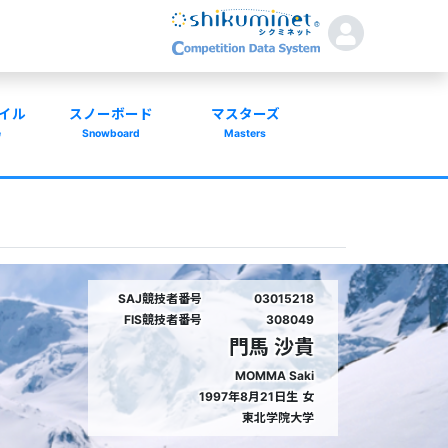
イル
スノーボード
マスターズ
e
Snowboard
Masters
SAJ競技者番号
03015218
FIS競技者番号
308049
門馬 沙貴
MOMMA Saki
1997年8月21日生
女
東北学院大学