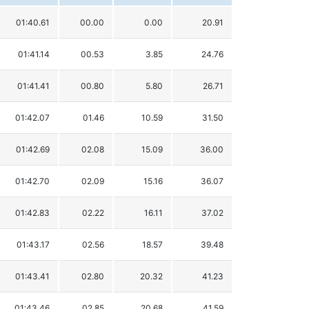
01:40.61
00.00
0.00
20.91
01:41.14
00.53
3.85
24.76
01:41.41
00.80
5.80
26.71
01:42.07
01.46
10.59
31.50
01:42.69
02.08
15.09
36.00
01:42.70
02.09
15.16
36.07
01:42.83
02.22
16.11
37.02
01:43.17
02.56
18.57
39.48
01:43.41
02.80
20.32
41.23
01:43.46
02.85
20.68
41.59