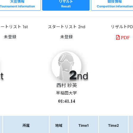
大会情報
リザルト
競技情報
Tournament Information
Result
Competition Information
ートリスト 1st
スタートリスト 2nd
リザルトPD
PDF
2
t
nd
西村 紗英
早稲田大学
01:41.14
所属
地域
Time1
Time2