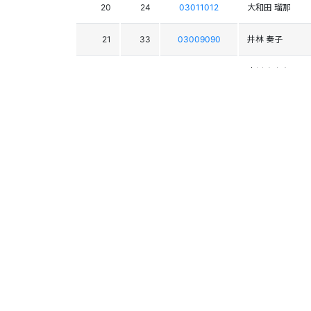
20
24
03011012
大和田 瑠那
21
33
03009090
井林 奏子
22
45
03011296
小川 あかり
23
27
03010900
高田 栞里
24
38
03008492
畔上 慧奈
25
48
03011343
石渡 実香
26
34
03010211
湊屋 幸菜
27
29
03007974
小池 百合乃
28
39
03010840
大嶋 柚
29
42
03011308
笹川 由紀恵