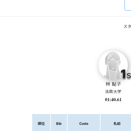
スタ
1
s
林 鮎子
法政大学
01:40.61
順位
Bib
Code
名前