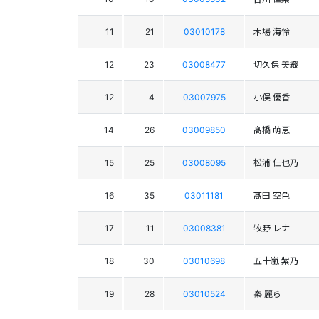
11
21
03010178
木場 海怜
12
23
03008477
切久保 美織
12
4
03007975
小俣 優香
14
26
03009850
髙橋 萌恵
15
25
03008095
松浦 佳也乃
16
35
03011181
髙田 空色
17
11
03008381
牧野 レナ
18
30
03010698
五十嵐 紫乃
19
28
03010524
秦 麗ら