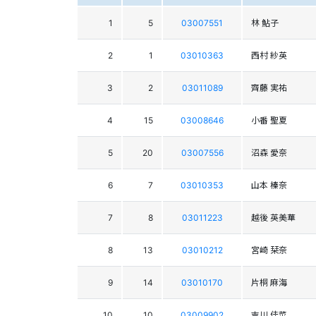
1
5
03007551
林 鮎子
2
1
03010363
西村 紗英
3
2
03011089
齊藤 実祐
4
15
03008646
小番 聖夏
5
20
03007556
沼森 愛奈
6
7
03010353
山本 榛奈
7
8
03011223
越後 英美華
8
13
03010212
宮崎 栞奈
9
14
03010170
片桐 麻海
10
10
03009902
吉川 佳菜