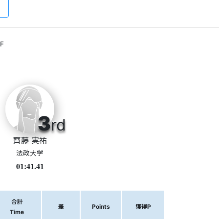
F
3
rd
齊藤 実祐
法政大学
01:41.41
合計
差
Points
獲得P
Time