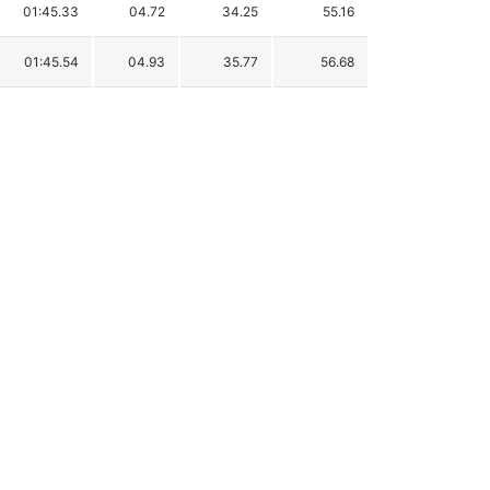
01:45.33
04.72
34.25
55.16
01:45.54
04.93
35.77
56.68
01:45.86
05.25
38.09
59.00
01:46.17
05.56
40.34
61.25
01:46.67
06.06
43.97
64.88
01:46.87
06.26
45.42
66.33
01:47.19
06.58
47.74
68.65
01:47.55
06.94
50.35
71.26
01:47.67
07.06
51.23
72.14
01:49.07
08.46
61.38
82.29