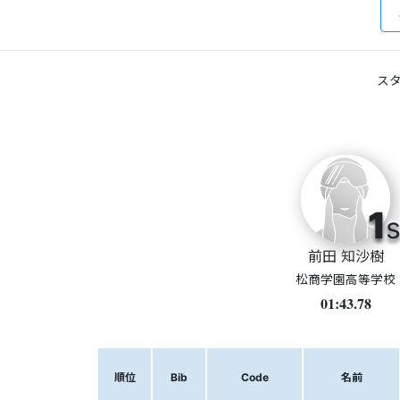
スタ
1
s
前田 知沙樹
松商学園高等学校
01:43.78
順位
Bib
Code
名前