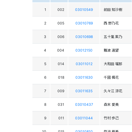
1
002
03010549
前田 知沙樹
2
005
03010769
西 野乃花
3
006
03010698
五十嵐 紫乃
4
004
03012150
難波 遠望
5
014
03011012
大和田 瑠那
6
018
03011630
千國 楓花
7
009
03011635
久々江 涼花
8
031
03010437
森末 愛美
9
011
03011044
竹村 歩己
10
015
03010810
菊池 樹希