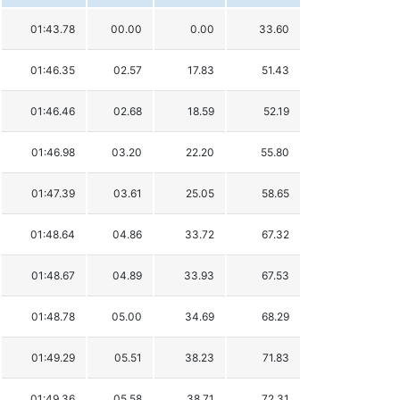
01:43.78
00.00
0.00
33.60
01:46.35
02.57
17.83
51.43
01:46.46
02.68
18.59
52.19
01:46.98
03.20
22.20
55.80
01:47.39
03.61
25.05
58.65
01:48.64
04.86
33.72
67.32
01:48.67
04.89
33.93
67.53
01:48.78
05.00
34.69
68.29
01:49.29
05.51
38.23
71.83
01:49.36
05.58
38.71
72.31