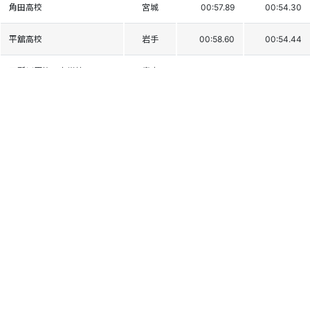
角田高校
宮城
00:57.89
00:54.30
平舘高校
岩手
00:58.60
00:54.44
五所川原第三中学校
青森
00:59.11
00:54.83
猪苗代東中学校
福島
01:00.04
00:54.20
日大山形高等学校
山形
00:58.98
00:55.35
足利工業大附属高校
栃木
00:59.89
00:55.19
福井工業大附属福井高
福井
01:00.05
00:55.24
若松商業高校
福島
01:00.05
00:55.60
梅田中学校
神奈川
00:55.62
01:01.47
南会津高校
福島
01:00.88
00:57.36