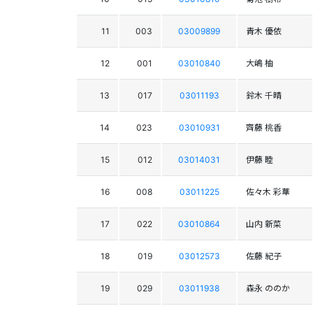
11
003
03009899
青木 優依
12
001
03010840
大嶋 柚
13
017
03011193
鈴木 千晴
14
023
03010931
齊藤 桃香
15
012
03014031
伊藤 睦
16
008
03011225
佐々木 彩華
17
022
03010864
山内 新菜
18
019
03012573
佐藤 紀子
19
029
03011938
森永 ののか