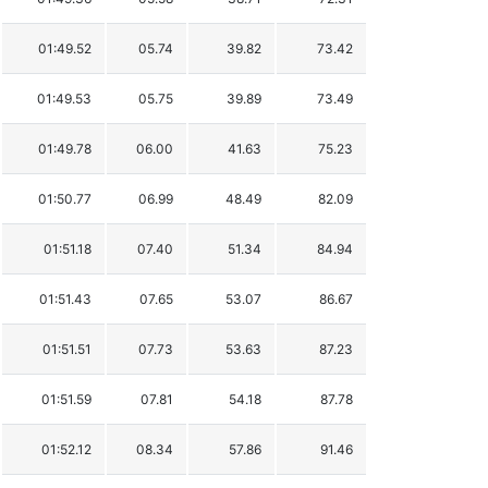
01:49.52
05.74
39.82
73.42
01:49.53
05.75
39.89
73.49
01:49.78
06.00
41.63
75.23
01:50.77
06.99
48.49
82.09
01:51.18
07.40
51.34
84.94
01:51.43
07.65
53.07
86.67
01:51.51
07.73
53.63
87.23
01:51.59
07.81
54.18
87.78
01:52.12
08.34
57.86
91.46