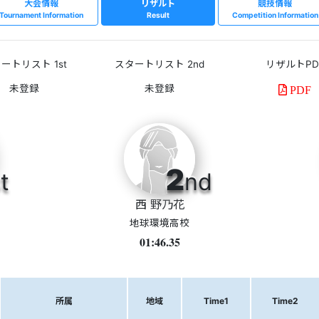
大会情報
リザルト
競技情報
Tournament Information
Result
Competition Information
ートリスト 1st
スタートリスト 2nd
リザルトPD
PDF
2
t
nd
西 野乃花
地球環境高校
01:46.35
所属
地域
Time1
Time2