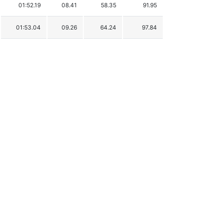
01:52.19
08.41
58.35
91.95
01:53.04
09.26
64.24
97.84
01:53.94
10.16
70.49
104.09
01:54.24
10.46
72.57
106.17
01:54.33
10.55
73.19
106.79
01:55.08
11.30
78.40
112.00
01:55.29
11.51
79.85
113.45
01:55.65
11.87
82.35
115.95
01:57.09
13.31
92.34
125.94
01:58.24
14.46
100.32
133.92