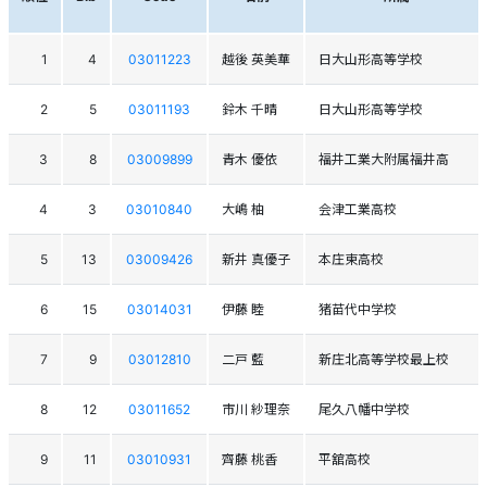
1
4
03011223
越後 英美華
日大山形高等学校
2
5
03011193
鈴木 千晴
日大山形高等学校
3
8
03009899
青木 優依
福井工業大附属福井高
4
3
03010840
大嶋 柚
会津工業高校
5
13
03009426
新井 真優子
本庄東高校
6
15
03014031
伊藤 睦
猪苗代中学校
7
9
03012810
二戸 藍
新庄北高等学校最上校
8
12
03011652
市川 紗理奈
尾久八幡中学校
9
11
03010931
齊藤 桃香
平舘高校