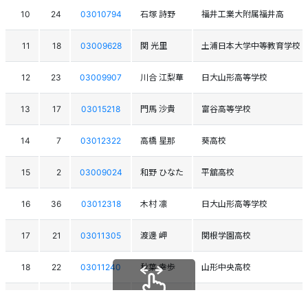
10
24
03010794
石塚 詩野
福井工業大附属福井高
11
18
03009628
関 光里
土浦日本大学中等教育学校
12
23
03009907
川合 江梨華
日大山形高等学校
13
17
03015218
門馬 沙貴
富谷高等学校
14
7
03012322
高橋 星那
葵高校
15
2
03009024
和野 ひなた
平舘高校
16
36
03012318
木村 凛
日大山形高等学校
17
21
03011305
渡邊 岬
関根学園高校
18
22
03011240
秋葉 幸歩
山形中央高校
19
33
03014184
国分 ちづる
九里学園