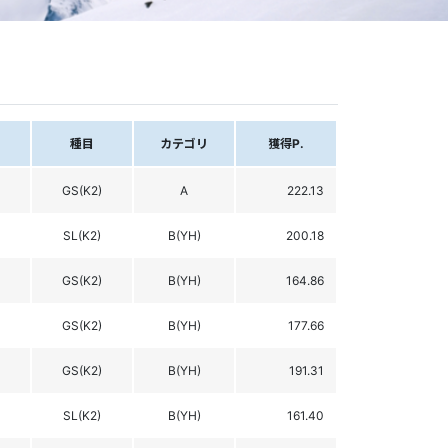
種目
カテゴリ
獲得P.
GS(K2)
A
222.13
SL(K2)
B(YH)
200.18
GS(K2)
B(YH)
164.86
GS(K2)
B(YH)
177.66
GS(K2)
B(YH)
191.31
SL(K2)
B(YH)
161.40