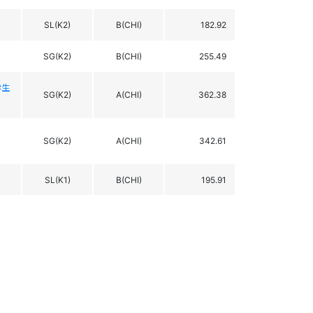
SL(K2)
B(CHI)
182.92
SG(K2)
B(CHI)
255.49
学生
SG(K2)
A(CHI)
362.38
ド
SG(K2)
A(CHI)
342.61
SL(K1)
B(CHI)
195.91
SL(K1)
B(CHI)
162.67
SL(K1)
A(CHI)
238.96
SG(K1)
A(CHI)
322.92
GS(K1)
B(CHI)
135.50