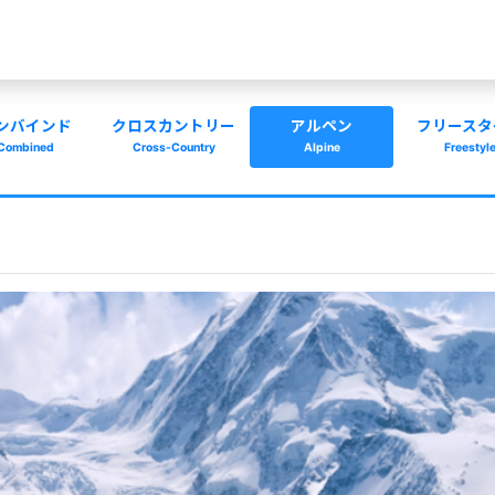
ンバインド
クロスカントリー
アルペン
フリースタ
Combined
Cross-Country
Alpine
Freestyl