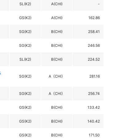
SL(K2)
A(CHI)
-
GS(K2)
A(CHI)
162.86
SG(K2)
B(CHI)
258.41
SG(K2)
B(CHI)
246.56
SL(K2)
B(CHI)
224.52
系
SG(K2)
A（CHI）
281.16
SG(K2)
A（CHI）
256.74
GS(K2)
B(CHI)
133.42
GS(K2)
B(CHI)
140.42
GS(K2)
B(CHI)
171.50