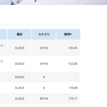
種目
カテゴリ
獲得P.
権大
SL(K2)
A(YH)
125.45
権大
GS(K2)
A(YH)
132.65
GS(K2)
A
-
SL(K2)
A
116.69
SL(K2)
B(YH)
115.77