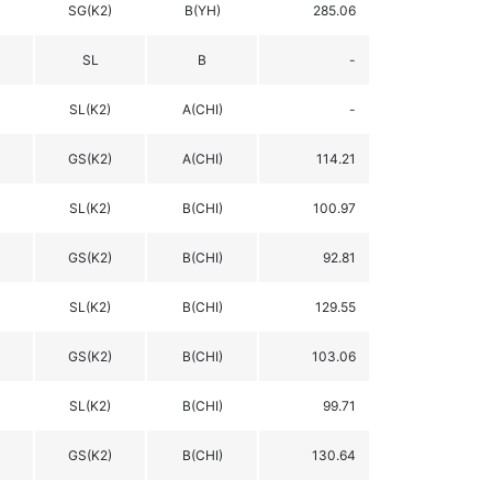
SG(K2)
B(YH)
285.06
SL
B
-
SL(K2)
A(CHI)
-
GS(K2)
A(CHI)
114.21
SL(K2)
B(CHI)
100.97
GS(K2)
B(CHI)
92.81
SL(K2)
B(CHI)
129.55
GS(K2)
B(CHI)
103.06
SL(K2)
B(CHI)
99.71
GS(K2)
B(CHI)
130.64