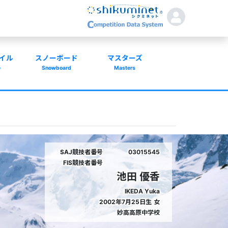
イル
スノーボード
マスターズ
e
Snowboard
Masters
SAJ競技者番号
03015545
FIS競技者番号
池田 優香
IKEDA Yuka
2002年7月25日生
女
妙高高原中学校