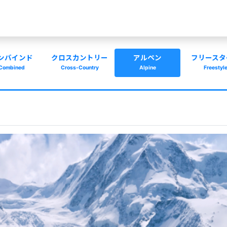
ンバインド
クロスカントリー
アルペン
フリースタ
Combined
Cross-Country
Alpine
Freestyl