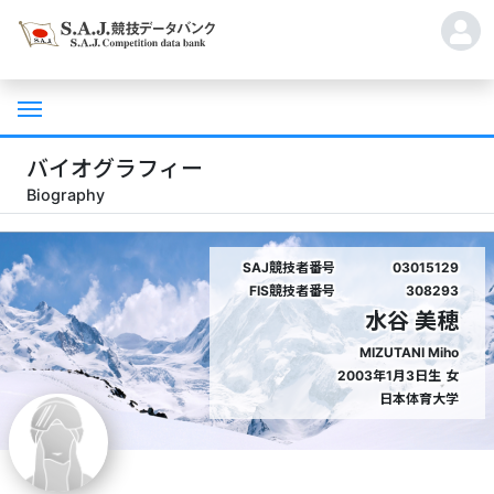
バイオグラフィー
Biography
SAJ競技者番号
03015129
FIS競技者番号
308293
水谷 美穂
MIZUTANI Miho
2003年1月3日生
女
日本体育大学