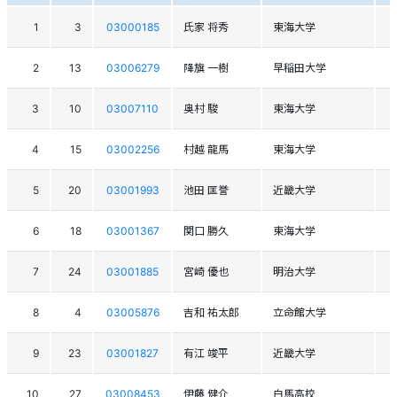
1
3
03000185
氏家 将秀
東海大学
2
13
03006279
降旗 一樹
早稲田大学
3
10
03007110
奥村 駿
東海大学
4
15
03002256
村越 龍馬
東海大学
5
20
03001993
池田 匡誉
近畿大学
6
18
03001367
関口 勝久
東海大学
7
24
03001885
宮崎 優也
明治大学
8
4
03005876
吉和 祐太郎
立命館大学
9
23
03001827
有江 竣平
近畿大学
10
27
03008453
伊藤 健介
白馬高校