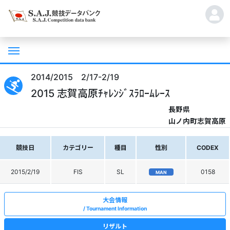
2014/2015 2/17-2/19
2015 志賀高原ﾁｬﾚﾝｼﾞｽﾗﾛｰﾑﾚｰｽ
長野県
山ノ内町志賀高原
競技日
カテゴリー
種目
性別
CODEX
2015/2/19
FIS
SL
0158
MAN
大会情報
Tournament Information
リザルト