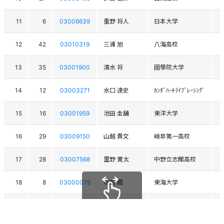
11
6
03006639
重野 将人
日本大学
12
42
03010319
三浦 旭
八海高校
13
35
03001900
清水 将
國學院大学
14
12
03003271
水口 達史
ｶﾝﾀﾞﾊｰﾄﾗｲﾌﾞﾚｰｼﾝｸﾞ
15
16
03001959
池田 圭舗
東洋大学
16
29
03009150
山越 貴文
岐阜第一高校
17
28
03007568
里野 寛太
中野立志館高校
18
8
03000075
布目 周
東海大学
19
37
03001420
本部 勇貴
日本大学
スクロールできます