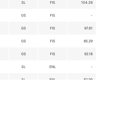
SL
FIS
104.39
GS
FIS
-
GS
FIS
97.61
GS
FIS
85.29
GS
FIS
92.18
SL
ENL
-
SL
ENL
82.99
SL
UNI
55.20
SL
UNI
-
GS
B
72.72