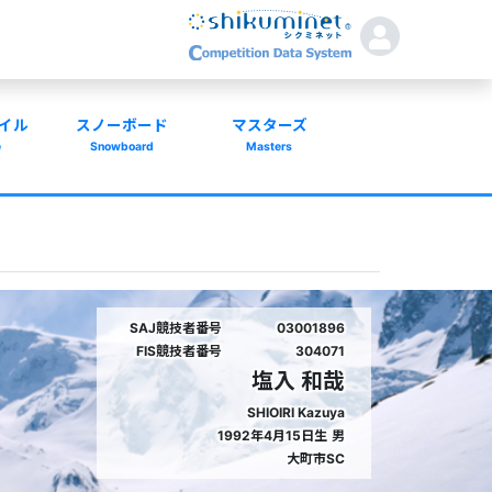
イル
スノーボード
マスターズ
e
Snowboard
Masters
SAJ競技者番号
03001896
FIS競技者番号
304071
塩入 和哉
SHIOIRI Kazuya
1992年4月15日生
男
大町市SC