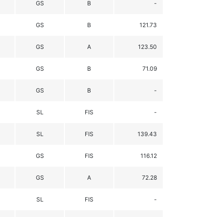
GS
B
-
GS
B
121.73
GS
A
123.50
GS
B
71.09
GS
B
-
SL
FIS
-
SL
FIS
139.43
GS
FIS
116.12
GS
A
72.28
SL
FIS
-