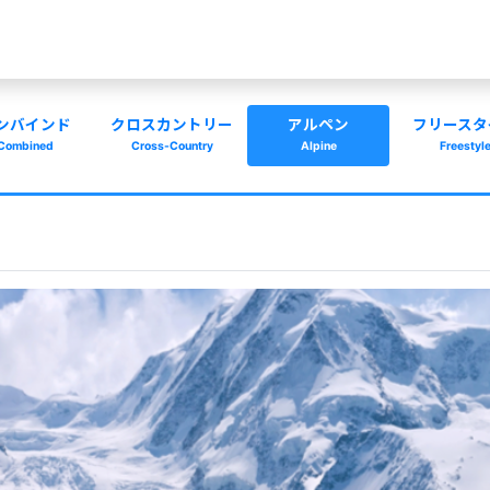
ンバインド
クロスカントリー
アルペン
フリースタ
Combined
Cross-Country
Alpine
Freestyl