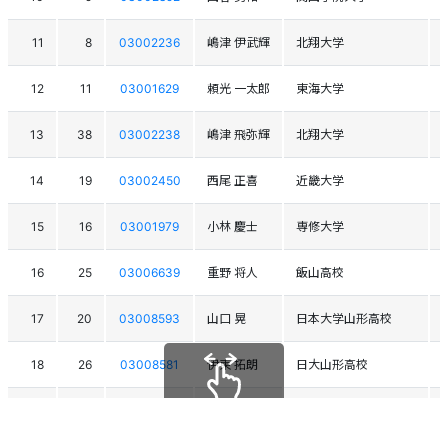
11
8
03002236
嶋津 伊武輝
北翔大学
12
11
03001629
頼光 一太郎
東海大学
13
38
03002238
嶋津 飛弥輝
北翔大学
14
19
03002450
西尾 正喜
近畿大学
15
16
03001979
小林 慶士
専修大学
16
25
03006639
重野 将人
飯山高校
17
20
03008593
山口 晃
日本大学山形高校
18
26
03008581
伊東 拓朗
日大山形高校
19
36
03002102
島倉 陽史
八海高校
スクロールできます