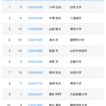
1
5
03002091
小林 日向
日本大学
2
4
03002180
中澤 和志
八海高校
3
12
03000926
山田 隆太
専修大学
4
10
03001900
清水 将
國學院大学
5
14
03000885
設楽 渉
山形中央高校
6
2
03002264
桒原 涼
近畿大学
7
15
03000942
菊地 拓也
法政大学
8
7
03001710
長岡 祐太
専修大学
9
1
03002441
橋本 阿門
大阪産業大学
10
9
03002892
西谷 勇祐
関西学院大学