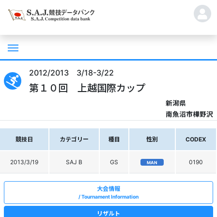
2012/2013 3/18-3/22
第１０回 上越国際カップ
新潟県
南魚沼市樺野沢
競技日
カテゴリー
種目
性別
CODEX
2013/3/19
SAJ B
GS
0190
MAN
大会情報
Tournament Information
リザルト