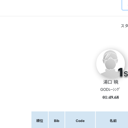
スタ
1
s
湯口 暁
GODﾚｰｼﾝｸﾞ
01:49.68
順位
Bib
Code
名前