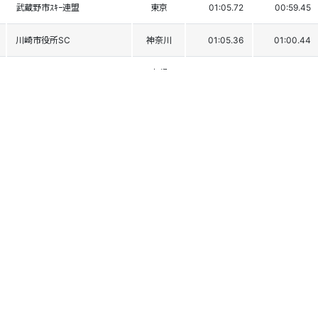
武蔵野市ｽｷｰ連盟
東京
01:05.72
00:59.45
川崎市役所SC
神奈川
01:05.36
01:00.44
ﾌｧｰﾚﾝSC
京都
01:05.88
00:59.95
ﾁｰﾑﾗｯｼｭ
東京
01:07.26
00:59.52
ｱｰﾄｽﾎﾟｰﾂSC
東京
01:06.42
01:00.40
ﾁｰﾑ BtoZ
東京
01:06.67
01:00.71
KDDI SC
東京
01:06.78
01:00.88
ｽｷｰﾁｰﾑｱｽﾘｰﾄ
東京
01:08.25
00:59.98
渋川SC
群馬
01:06.69
01:01.86
千葉ｱﾙﾍﾟﾝSC
千葉
01:07.45
01:01.55