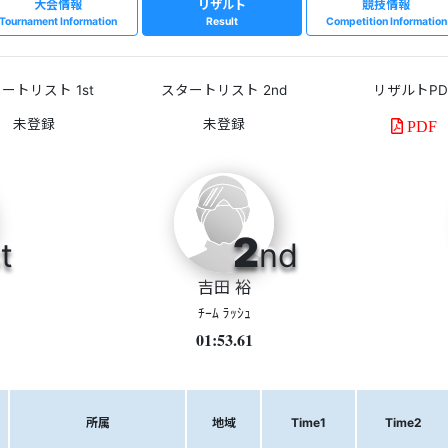
大会情報
リザルト
競技情報
Tournament Information
Result
Competition Information
ートリスト 1st
スタートリスト 2nd
リザルトPD
PDF
2
t
nd
吉田 裕
ﾁｰﾑ ﾗｯｼｭ
01:53.61
所属
地域
Time1
Time2