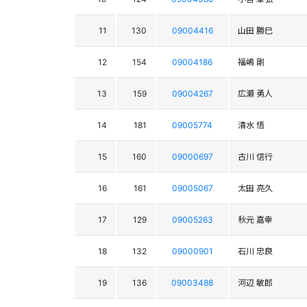
11
130
09004416
山田 勝巳
12
154
09004186
福嶋 剛
13
159
09004267
広瀬 勇人
14
181
09005774
清水 悟
15
160
09000697
古川 信行
16
161
09005067
太田 亮久
17
129
09005263
秋元 嘉幸
18
132
09000901
石川 忠良
19
136
09003488
河辺 敏郎