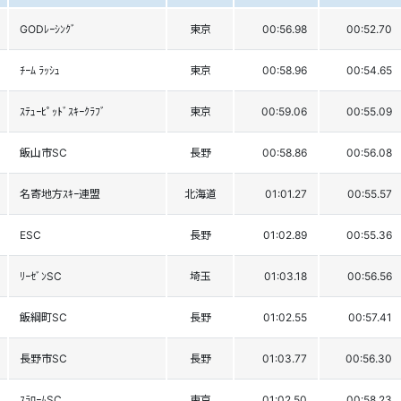
GODﾚｰｼﾝｸﾞ
東京
00:56.98
00:52.70
ﾁｰﾑ ﾗｯｼｭ
東京
00:58.96
00:54.65
ｽﾃｭｰﾋﾟｯﾄﾞｽｷｰｸﾗﾌﾞ
東京
00:59.06
00:55.09
飯山市SC
長野
00:58.86
00:56.08
名寄地方ｽｷｰ連盟
北海道
01:01.27
00:55.57
ESC
長野
01:02.89
00:55.36
ﾘｰｾﾞﾝSC
埼玉
01:03.18
00:56.56
飯綱町SC
長野
01:02.55
00:57.41
長野市SC
長野
01:03.77
00:56.30
ｽﾗﾛｰﾑSC
東京
01:02.50
00:58.23