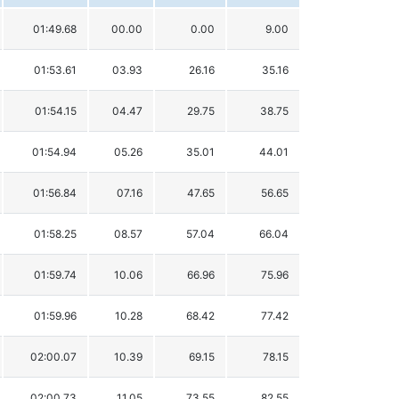
01:49.68
00.00
0.00
9.00
01:53.61
03.93
26.16
35.16
01:54.15
04.47
29.75
38.75
01:54.94
05.26
35.01
44.01
01:56.84
07.16
47.65
56.65
01:58.25
08.57
57.04
66.04
01:59.74
10.06
66.96
75.96
01:59.96
10.28
68.42
77.42
02:00.07
10.39
69.15
78.15
02:00.73
11.05
73.55
82.55