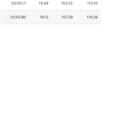
02:05.17
15.49
103.10
112.10
02:05.80
16.12
107.29
116.29
02:05.83
16.15
107.49
116.49
02:06.78
17.10
113.81
122.81
02:06.82
17.14
114.08
123.08
02:07.38
17.70
117.81
126.81
02:07.66
17.98
119.67
128.67
02:08.23
18.55
123.46
132.46
02:08.55
18.87
125.59
134.59
02:09.00
19.32
128.59
137.59