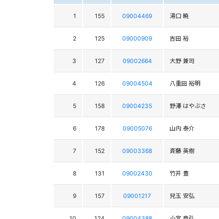
1
155
09004469
湯口 暁
2
125
09000909
吉田 裕
3
127
09002664
大野 兼司
4
126
09004504
八重田 裕明
5
158
09004235
野澤 はやぶさ
6
178
09005076
山内 泰介
7
152
09003368
斉藤 英樹
8
131
09002430
竹井 豊
9
157
09001217
兒玉 安弘
10
124
09004388
小宮 章弘