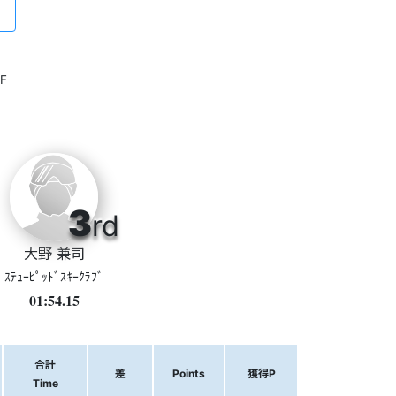
F
3
rd
大野 兼司
ｽﾃｭｰﾋﾟｯﾄﾞｽｷｰｸﾗﾌﾞ
01:54.15
合計
差
Points
獲得P
Time