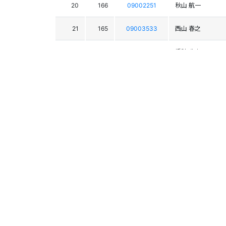
20
166
09002251
秋山 航一
21
165
09003533
西山 春之
22
133
09005210
橋詰 豊史
23
167
09005437
柚木 裕明
24
153
09002702
浅輪 景一
25
135
09000787
武井 克己
26
138
09004675
赤坂 健
27
162
09004029
篠塚 成輝
28
139
09002684
佐藤 良雄
29
149
09002962
今井 康之