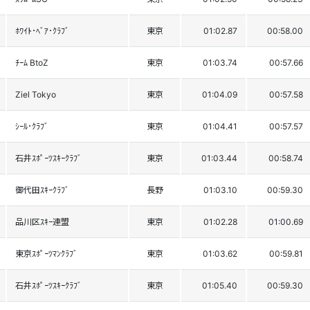
ﾎﾜｲﾄ･ﾍﾞｱ･ｸﾗﾌﾞ
東京
01:02.87
00:58.00
ﾁｰﾑ BtoZ
東京
01:03.74
00:57.66
Ziel Tokyo
東京
01:04.09
00:57.58
ｼｰﾙ･ｸﾗﾌﾞ
東京
01:04.41
00:57.57
石井ｽﾎﾟｰﾂｽｷｰｸﾗﾌﾞ
東京
01:03.44
00:58.74
御代田ｽｷｰｸﾗﾌﾞ
長野
01:03.10
00:59.30
品川区ｽｷｰ連盟
東京
01:02.28
01:00.69
東京ｽﾎﾟｰﾂﾏﾝｸﾗﾌﾞ
東京
01:03.62
00:59.81
石井ｽﾎﾟｰﾂｽｷｰｸﾗﾌﾞ
東京
01:05.40
00:59.30