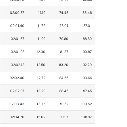
02:00.87
11.19
74.48
83.48
02:01.40
11.72
78.01
87.01
02:01.67
11.99
79.80
88.80
02:01.98
12.30
81.87
90.87
02:02.18
12.50
83.20
92.20
02:02.40
12.72
84.66
93.66
02:02.97
13.29
88.45
97.45
02:03.43
13.75
91.52
100.52
02:04.70
15.02
99.97
108.97