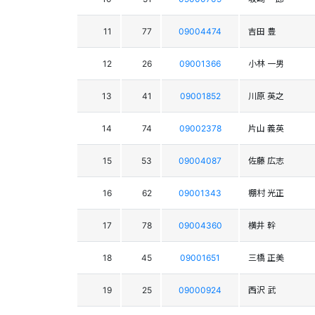
11
77
09004474
吉田 豊
12
26
09001366
小林 一男
13
41
09001852
川原 英之
14
74
09002378
片山 義英
15
53
09004087
佐藤 広志
16
62
09001343
棚村 光正
17
78
09004360
横井 幹
18
45
09001651
三橋 正美
19
25
09000924
西沢 武