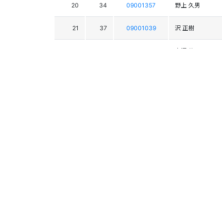
20
34
09001357
野上 久男
21
37
09001039
沢 正樹
22
33
09001416
宮澤 伸一
23
55
09001415
渡部 雅
24
35
09003566
梅沢 進
25
75
09001344
斉藤 敦
26
71
09001772
岸本 高志
27
40
09002223
加園 美雄
28
28
09001322
猪又 太一
29
27
09001318
山﨑 堅輔