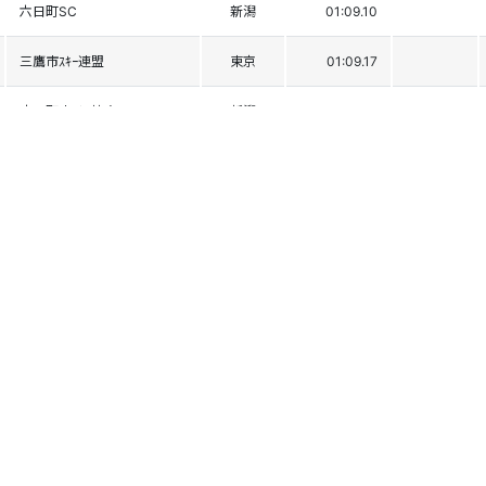
六日町SC
新潟
01:09.10
三鷹市ｽｷｰ連盟
東京
01:09.17
十日町市ｽｷｰ協会
新潟
01:09.20
津川SC
新潟
01:09.30
浅貝SC
東京
01:09.35
五泉市ｽｷｰ協会
新潟
01:09.59
神戸ﾚｰｼﾝｸﾞﾁｰﾑ
兵庫
01:09.64
相模湖SC
神奈川
01:10.36
糸魚川市SR
新潟
01:10.78
中条SC
新潟
01:11.06