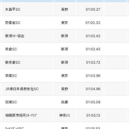
木島平SC
長野
01:00.27
防衛省SC
東京
01:00.32
新潟ｽｷｰ協会
新潟
01:02.42
赤倉SC
新潟
01:02.45
新赤倉SC
新潟
01:02.72
若葉SC
東京
01:03.96
JR東日本長野支社SC
長野
01:04.96
但東SC
兵庫
01:05.09
相模原市役所ｽｷｰｸﾗﾌﾞ
神奈川
01:05.13
ｱｰﾄｽﾎﾟｰﾂSC
東京
01:05.53