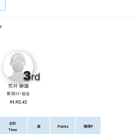
F
3
rd
荒井 静雄
新潟ｽｷｰ協会
01:02.42
合計
差
Points
獲得P
Time