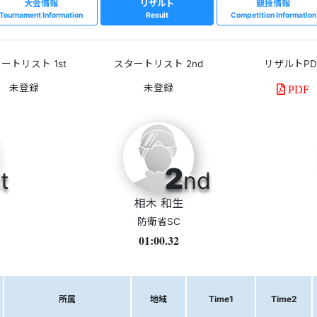
大会情報
リザルト
競技情報
Tournament Information
Result
Competition Information
ートリスト 1st
スタートリスト 2nd
リザルトPD
PDF
2
t
nd
相木 和生
防衛省SC
01:00.32
所属
地域
Time1
Time2