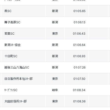
燕SC
新潟
01:05.65
舞子高原SC
新潟
01:06.13
若葉SC
東京
01:06.43
新潟ｽｷｰ協会
新潟
01:06.64
十日町SC
新潟
01:06.93
越後三山八海山SC
新潟
01:07.26
日立製作所本社ｽｷｰ部
東京
01:07.50
ｷｰﾌﾟﾜﾝSC
岐阜
01:08.34
大田区役所ｽｷｰ部
東京
01:08.36