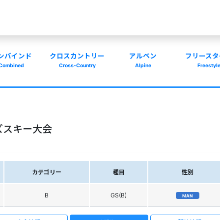
ンバインド
クロスカントリー
アルペン
フリースタ
Combined
Cross-Country
Alpine
Freestyl
ズスキー大会
カテゴリー
種目
性別
B
GS(B)
MAN