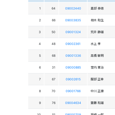
1
64
09002440
嘉部 泰徳
2
66
09003835
相木 和生
3
50
09001324
荒井 静雄
4
48
09002361
水上 孝
5
68
09001336
高橋 敏明
6
31
09000885
堂内 憲治
7
67
09002615
服部 正幸
8
70
09001766
中川 正康
9
76
09004634
齋藤 和雄
10
51
09000709
坂崎 一郎