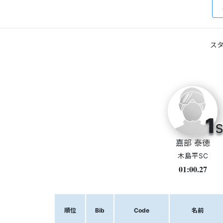
スタ
1
s
嘉部 泰徳
木島平SC
01:00.27
順位
Bib
Code
名前