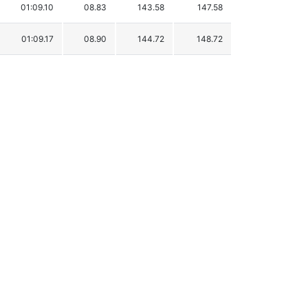
01:09.10
08.83
143.58
147.58
01:09.17
08.90
144.72
148.72
01:09.20
08.93
145.20
149.20
01:09.30
09.03
146.83
150.83
01:09.35
09.08
147.64
151.64
01:09.59
09.32
151.54
155.54
01:09.64
09.37
152.36
156.36
01:10.36
10.09
164.07
168.07
01:10.78
10.51
170.89
174.89
01:11.06
10.79
175.45
179.45