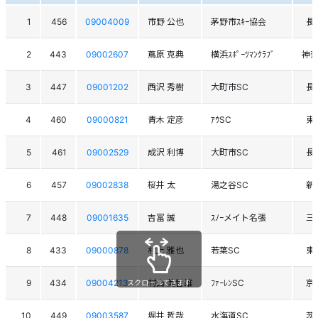
1
456
09004009
市野 公也
茅野市ｽｷｰ協会
長
2
443
09002607
蔦原 克典
横浜ｽﾎﾟｰﾂﾏﾝｸﾗﾌﾞ
神
3
447
09001202
西沢 秀樹
大町市SC
長
4
460
09000821
青木 定彦
ｱｳSC
東
5
461
09002529
成沢 利博
大町市SC
長
6
457
09002838
桜井 太
湯之谷SC
新
7
448
09001635
吉冨 誠
ｽﾉｰメイト名張
三
8
433
09000878
村上 雅也
若葉SC
東
9
434
09004213
村山 美智雄
ﾌｧｰﾚﾝSC
京
スクロールできます
10
449
09003587
堀井 哲哉
水海道SC
茨