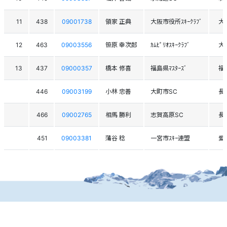
11
438
09001738
領家 正典
大阪市役所ｽｷｰｸﾗﾌﾞ
大
12
463
09003556
笹原 幸次郎
ｶﾑﾋﾟﾘｵｽｷｰｸﾗﾌﾞ
大
13
437
09000357
橋本 修喜
福島県ﾏｽﾀｰｽﾞ
福
446
09003199
小林 忠善
大町市SC
長
466
09002765
相馬 勝利
志賀高原SC
長
451
09003381
蒲谷 稔
一宮市ｽｷｰ連盟
愛
個人情報保護方針
運営
ヘルプ
ログイン