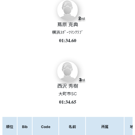
2
nd
蔦原 克典
横浜ｽﾎﾟｰﾂﾏﾝｸﾗﾌﾞ
01:34.60
3
rd
西沢 秀樹
大町市SC
01:34.65
順位
Bib
Code
名前
所属
地