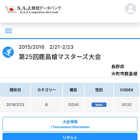
2015/2016 2/21-2/23
第25回鹿島槍マスターズ大会
長野県
大町市鹿島槍
競技日
カテゴリー
種目
性別
CODEX
2016/2/23
B
GS(A)
0032
MAN
大会情報
Tournament Information
リザルト