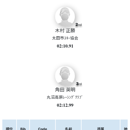
2
nd
木村 正勝
太田市ｽｷｰ協会
02:10.91
3
rd
角田 英明
丸沼高原ﾚｰｼﾝｸﾞｸﾗﾌﾞ
02:12.99
順位
Bib
Code
名前
所属
地