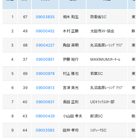
1
67
09003835
相木 和生
防衛省SC
東
2
49
09000452
木村 正勝
太田市ｽｷｰ協会
群
3
68
09004227
角田 英明
丸沼高原ﾚｰｼﾝｸﾞｸﾗﾌﾞ
東
4
37
09000851
伊藤 裕行
MAXIMUMｽｷｰﾁｰﾑ
東
5
69
09000878
村上 雅也
若葉SC
東
6
39
09000813
宮津 英光
丸沼高原ﾚｰｼﾝｸﾞｸﾗﾌﾞ
東
7
40
09000631
長田 正則
UDﾄﾗｯｸｽｽｷｰ部
埼
8
43
09000429
小山田 孝夫
那須SC
栃
9
44
09003583
田仲 孝司
ｼｽﾃｨｰﾅSC
栃