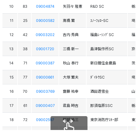
10
83
09004874
矢羽々 隆憲
R&D SC
栃
11
25
09000582
髙橋 繁
ｽﾉｰﾌｪﾛｰSC
埼
12
42
09003202
吉内 秀典
福島ﾚｰｼﾝｸﾞSC
福
13
38
09001720
三橋 新一
島津製作所SC
京
14
71
09000387
秋山 泰行
新日鐵住金鹿島
茨
15
77
09000661
大塚 繁夫
ﾀﾞｲﾄｳSC
埼
16
70
09003769
齋藤 祐幸
酒田遊雪会
山
17
61
09000407
君島 時吉
那須塩原SSC
栃
18
72
09002597
阿部 祐三
東京消防庁ｽｷｰ部
東
19
50
09004421
塚越 隆二
丸沼高原ﾚｰｼﾝｸﾞｸﾗﾌﾞ
東