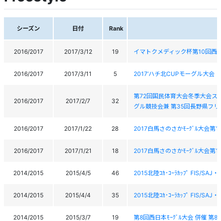
シーズン
日付
Rank
2016/2017
2017/3/12
19
イマトクメディック杯第10回西
2016/2017
2017/3/11
5
2017’ハチ北CUPモーグル大会
第72回国民体育大会冬季大会ス
2016/2017
2017/2/7
32
グル競技会兼 第35回長野県フ
2016/2017
2017/1/22
28
2017白馬さのさかﾓｰｸﾞﾙ大会第
2016/2017
2017/1/21
18
2017白馬さのさかﾓｰｸﾞﾙ大会第
2014/2015
2015/4/5
46
2015北陸ｺｶ･ｺｰﾗｶｯﾌﾟ FIS/SAJ
2014/2015
2015/4/4
35
2015北陸ｺｶ･ｺｰﾗｶｯﾌﾟ FIS/SAJ
2014/2015
2015/3/7
19
第8回西日本ﾓｰｸﾞﾙ大会 併催 第8回