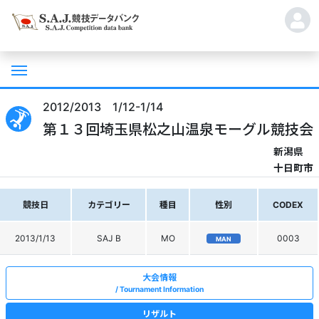
2012/2013 1/12-1/14
第１３回埼玉県松之山温泉モーグル競技会
新潟県
十日町市
競技日
カテゴリー
種目
性別
CODEX
2013/1/13
SAJ B
MO
0003
MAN
大会情報
Tournament Information
リザルト