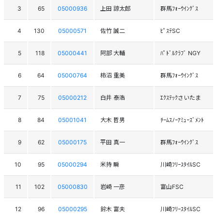
3
65
05000936
上田 諒太郎
群馬ﾌｫｰｳｲﾝｸﾞｽ
4
130
05000571
佐竹 誠二
ﾋﾟｽﾃSC
5
118
05000441
阿部 大輔
ﾊﾟﾄﾞﾙｸﾗﾌﾞ NGY
6
64
05000764
柿沼 重美
群馬ﾌｫｰｳｲﾝｸﾞｽ
7
75
05000212
白井 泰浩
ｴｸｽﾃｯｸさいたま
8
84
05001041
大木 哲男
ﾁｰﾑｽﾉｰｱﾐｭｰｽﾞﾒﾝﾄ
9
62
05000175
平田 真一
群馬ﾌｫｰｳｲﾝｸﾞｽ
10
95
05000294
米持 瞬
川崎ﾌﾘｰｽﾀｲﾙSC
11
102
05000830
岩崎 一彦
富山FSC
12
96
05000295
鈴木 富夫
川崎ﾌﾘｰｽﾀｲﾙSC