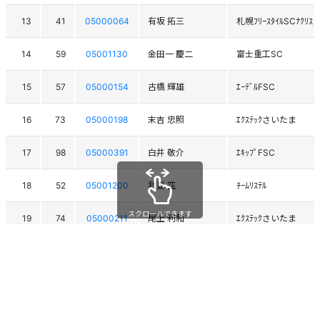
13
41
05000064
有坂 拓三
札幌ﾌﾘｰｽﾀｲﾙSCﾅｸﾘｽ
14
59
05001130
金田一 慶二
富士重工SC
15
57
05000154
古橋 輝雄
ｴｰﾃﾞﾙFSC
16
73
05000198
末吉 忠照
ｴｸｽﾃｯｸさいたま
17
98
05000391
白井 敬介
ｴｷｯﾌﾟFSC
18
52
05001200
我妻 空
ﾁｰﾑﾘｽﾃﾙ
スクロールできます
19
74
05000211
尾上 利和
ｴｸｽﾃｯｸさいたま
20
68
05001237
能勢 隆
水上SC
21
76
05001062
堀 桂太郎
ｴｸｽﾃｯｸさいたま
22
44
05000941
佐藤 直和
(株)忍建設ｽｷｰ部