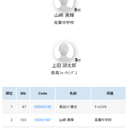
2
nd
山﨑 勇輝
高鷲中学校
3
rd
上田 諒太郎
群馬ﾌｫｰｳｲﾝｸﾞｽ
順位
Bib
Code
名前
所属
1
47
05000120
長谷川 健太
ﾁｰﾑﾘｽﾃﾙ
2
123
05001187
山﨑 勇輝
高鷲中学校