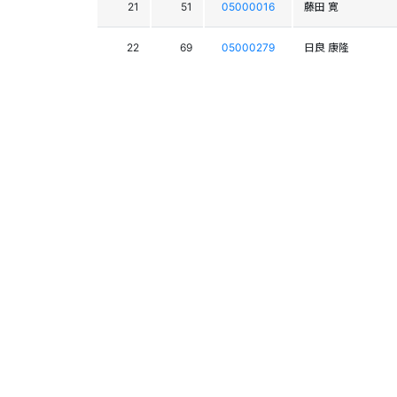
21
51
05000016
藤田 寛
22
69
05000279
日良 康隆
23
85
05000425
山本 篤
24
116
05000965
垂水 勇優希
25
119
05000452
有賀 康敏
26
101
05000314
舘田 舜哉
27
74
05000268
西岡 弘毅
28
129
05000539
堤 雄大
29
73
05000267
新井 貴之
30
124
05000487
鈴木 亮