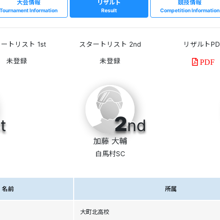
大会情報
リザルト
競技情報
Tournament Information
Result
Competition Information
ートリスト 1st
スタートリスト 2nd
リザルトPD
PDF
2
t
nd
加藤 大輔
白馬村SC
名前
所属
大町北高校