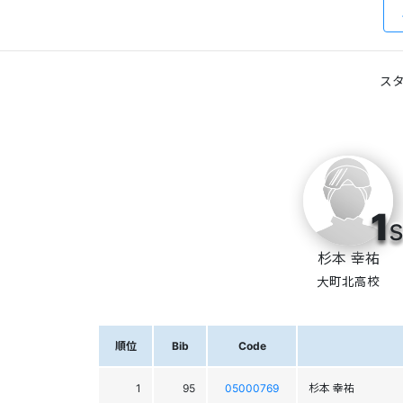
スタ
1
s
杉本 幸祐
大町北高校
順位
Bib
Code
1
95
05000769
杉本 幸祐