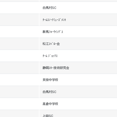
白馬村SC
ﾁｰﾑｽﾉｰｱﾐｭｰｽﾞﾒﾝﾄ
群馬ﾌｫｰｳｲﾝｸﾞｽ
松江ｽﾍﾞﾛｰ会
ﾁｰﾑ ｼﾞｮｯｸｽ
静岡ｽｷｰ技術研究会
貝掛中学校
白馬村SC
高倉中学校
上田SC