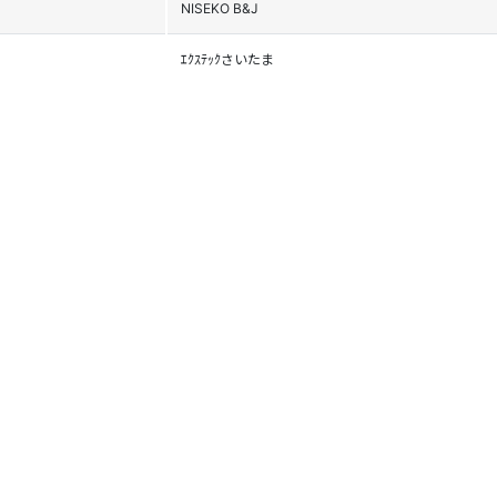
NISEKO B&J
ｴｸｽﾃｯｸさいたま
ﾏｯﾄﾞﾊｳｽMST
MARAGA
ﾊﾟﾄﾞﾙｸﾗﾌﾞ NGY
白馬村SC
ﾁｰﾑ ｼﾞｮｯｸｽ
D-RIDE
ﾁｰﾑ ｼﾞｮｯｸｽ
ｽｷｰﾁｰﾑｾﾞﾛ