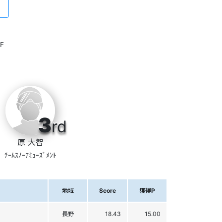
F
3
rd
原 大智
ﾁｰﾑｽﾉｰｱﾐｭｰｽﾞﾒﾝﾄ
地域
Score
獲得P
長野
18.43
15.00