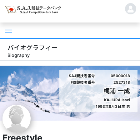
バイオグラフィー
Biography
SAJ競技者番号
05000018
FIS競技者番号
2527318
梶浦 一成
KAJIURA Issei
1993年8月3日生
男
Freestyle