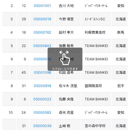
2
12
05001001
吉川 大地
ｼﾞｬﾊﾟｰﾅｽｷｰﾁｰﾑ
愛知
3
29
05000019
今野 滝登
ｽﾉｰﾄﾞﾙﾌｨﾝSC
北海道
4
16
05000762
田村 孝大
利根商業高校
群馬
5
22
05000843
後藤 萌希
TEAM BANKEI
北海道
6
9
05000018
梶浦 一成
TEAM BANKEI
北海道
スクロールできます
7
45
05001098
松田 遥希
TEAM BANKEI
北海道
8
31
05000818
佐々木 流星
盛岡南高校
岩手
9
6
05000023
佐藤 央隆
TEAM BANKEI
北海道
10
24
05000583
森光 亮星
ｼﾞｬﾊﾟｰﾅｽｷｰﾁｰﾑ
愛知
21
05000036
土岐 樹
宮の森中学校
北海道