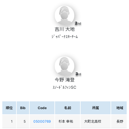
2
nd
吉川 大地
ｼﾞｬﾊﾟｰﾅｽｷｰﾁｰﾑ
3
rd
今野 滝登
ｽﾉｰﾄﾞﾙﾌｨﾝSC
順位
Bib
Code
名前
所属
地域
1
5
05000769
杉本 幸祐
大町北高校
長野