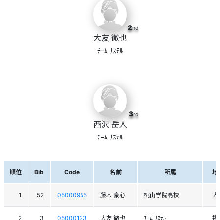
2
nd
大友 徹也
ﾁｰﾑ ﾘｽﾃﾙ
3
rd
西沢 岳人
ﾁｰﾑ ﾘｽﾃﾙ
順位
Bib
Code
名前
所属
地
1
52
05000955
藤木 豪心
桃山学院高校
大
2
3
05000123
大友 徹也
ﾁｰﾑ ﾘｽﾃﾙ
福