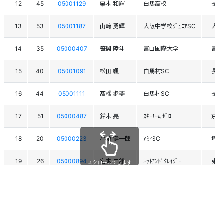
12
45
05001129
栗本 和輝
白馬高校
長
13
53
05001187
山﨑 勇輝
大阪中学校ｼﾞｭﾆｱSC
大
14
35
05000407
笹岡 陸斗
富山国際大学
富
15
40
05001091
松田 颯
白馬村SC
長
16
44
05001111
髙橋 歩夢
白馬村SC
長
17
51
05000487
鈴木 亮
ｽｷｰﾁｰﾑ ｾﾞﾛ
京
18
20
05000223
小池 健一郎
ｱﾐｨSC
埼
19
26
05000894
宮本 二郎
ﾎｯﾄｱﾝﾄﾞｸﾚｲｼﾞｰ
東
スクロールできます
20
13
05000018
梶浦 一成
TEAM BANKEI
北
21
46
05000328
武居 正剛
茅野市ｽｷｰ協会
長