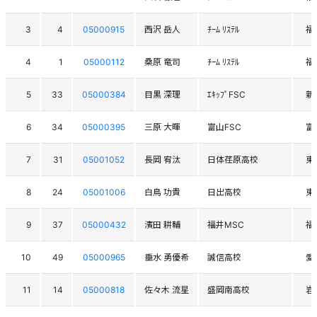
3
4
05000915
西沢 岳人
ﾁｰﾑ ﾘｽﾃﾙ
福
4
1
05000112
桑原 竜司
ﾁｰﾑ ﾘｽﾃﾙ
福
5
33
05000384
目黒 深理
ｴｷｯﾌﾟFSC
新
6
34
05000395
三原 大暉
富山FSC
富
7
31
05001052
長岡 宥汰
日体荏原高校
東
8
24
05001006
白鳥 功貴
日出高校
東
9
37
05000432
濱田 耕輔
福井MSC
福
10
49
05000965
垂水 勇優希
誠信高校
愛
11
14
05000818
佐々木 流星
盛岡南高校
岩