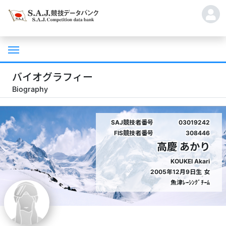
バイオグラフィー
Biography
SAJ競技者番号
03019242
FIS競技者番号
308446
高慶 あかり
KOUKEI Akari
2005年12月9日生
女
魚津ﾚｰｼﾝｸﾞﾁｰﾑ