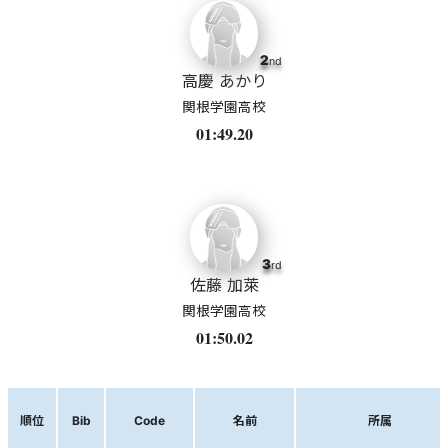
2
nd
高慶 あかり
関根学園高校
01:49.20
3
rd
佐藤 加萊
関根学園高校
01:50.02
順位
Bib
Code
名前
所属