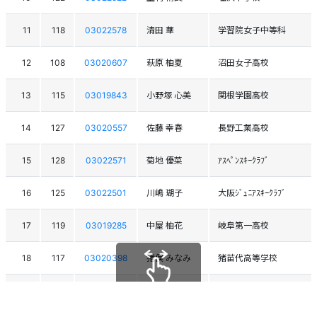
11
118
03022578
清田 華
学習院女子中等科
12
108
03020607
萩原 柚夏
沼田女子高校
13
115
03019843
小野塚 心美
関根学園高校
14
127
03020557
佐藤 幸春
長野工業高校
15
128
03022571
菊地 優菜
ｱｽﾍﾟﾝｽｷｰｸﾗﾌﾞ
16
125
03022501
川嶋 瑚子
大阪ｼﾞｭﾆｱｽｷｰｸﾗﾌﾞ
17
119
03019285
中屋 柚花
岐阜第一高校
18
117
03020398
猪俣 みなみ
猪苗代高等学校
19
130
03021087
宇井 みのり
法政二高
スクロールできます