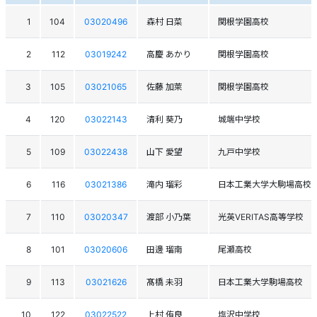
1
104
03020496
森村 日菜
関根学園高校
2
112
03019242
高慶 あかり
関根学園高校
3
105
03021065
佐藤 加萊
関根学園高校
4
120
03022143
清利 葵乃
城端中学校
5
109
03022438
山下 愛望
九戸中学校
6
116
03021386
滝内 瑠彩
日本工業大学大駒場高校
7
110
03020347
渡部 小乃葉
光英VERITAS高等学校
8
101
03020606
田邊 瑠南
尾瀬高校
9
113
03021626
髙橋 未羽
日本工業大学駒場高校
10
122
03022522
上村 侑良
塩沢中学校