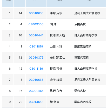
1
14
03010666
手塚 芳宗
足利工業大附属高校
2
4
03009303
関 輝
沼田高校
3
10
03010441
松浦 匠太朗
日大山形高等学校
4
1
03011819
山田 大雅
慶応義塾高校
5
13
03010375
長谷部 宏仁
猪苗代高校
6
12
03011189
榎森 啓悟
日大山形高等学校
7
5
03010665
金子 竣哉
足利工業大附属高校
8
16
03009566
黒岩 永吉
嬬恋高校
9
22
03014653
境 悠太
慶応志木高校