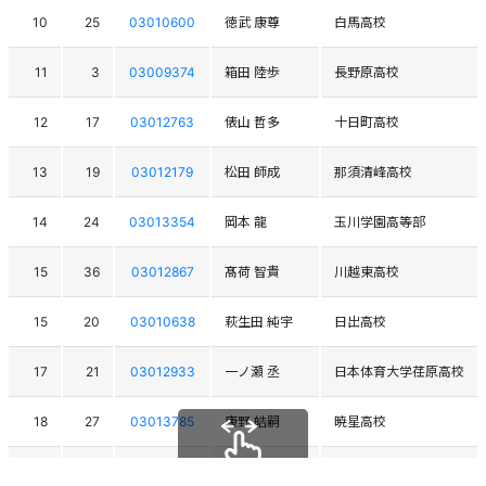
10
25
03010600
徳武 康尊
白馬高校
11
3
03009374
箱田 陸歩
長野原高校
12
17
03012763
俵山 哲多
十日町高校
13
19
03012179
松田 師成
那須清峰高校
14
24
03013354
岡本 龍
玉川学園高等部
15
36
03012867
髙荷 智貴
川越東高校
15
20
03010638
萩生田 純宇
日出高校
17
21
03012933
一ノ瀬 丞
日本体育大学荏原高校
18
27
03013785
康野 皓嗣
暁星高校
19
39
03009415
根岸 来夢
嬬恋高校