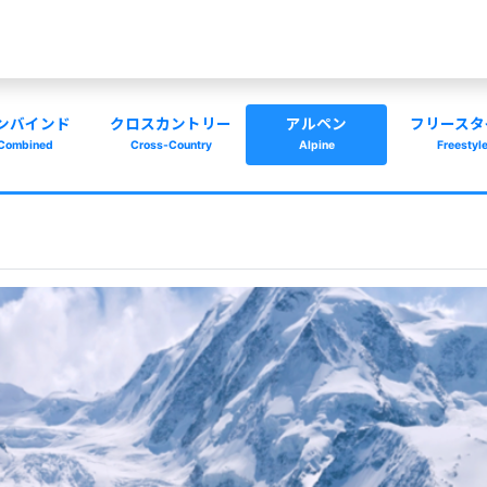
ンバインド
クロスカントリー
アルペン
フリースタ
Combined
Cross-Country
Alpine
Freestyl