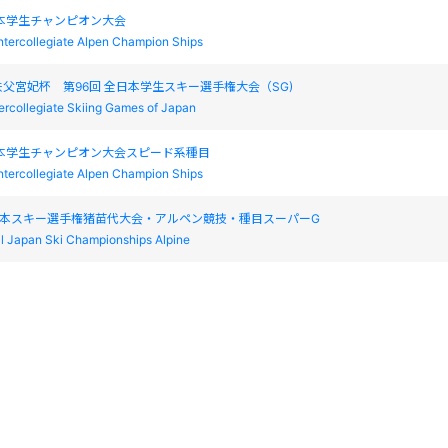
本学生チャンピオン大会
ntercollegiate Alpen Champion Ships
父宮妃杯 第96回 全日本学生スキー選手権大会（SG)
tercollegiate Skiing Games of Japan
日本学生チャンピオン大会スピード系種目
ntercollegiate Alpen Champion Ships
日本スキー選手権猪苗代大会・アルペン競技・種目スーパーG
ll Japan Ski Championships Alpine
スラロームレース
alom Race
スラロームレース
alom Race
S 花輪ジャイアントスラローム大会
HANAWA GIANT SLALOM RACE