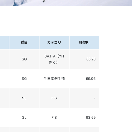
種目
カテゴリ
獲得P.
SAJ-A（YH
SG
85.28
除く）
SG
全日本選手権
99.06
SL
FIS
-
SL
FIS
93.69