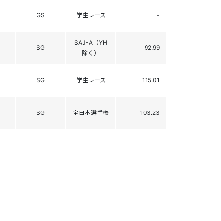
GS
学生レース
-
SAJ-A（YH
SG
92.99
除く）
SG
学生レース
115.01
SG
全日本選手権
103.23
SL
FIS
-
SL
FIS
65.76
GS
FIS
-