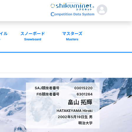
イル
スノーボード
マスターズ
e
Snowboard
Masters
SAJ競技者番号
03015220
FIS競技者番号
6301264
畠山 拓輝
HATAKEYAMA Hiroki
2002年5月19日生
男
明治大学