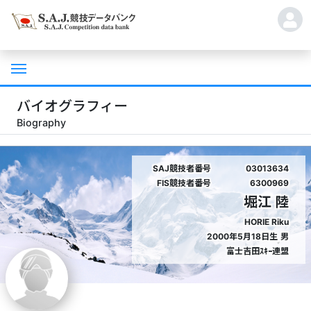
バイオグラフィー
Biography
SAJ競技者番号
03013634
FIS競技者番号
6300969
堀江 陸
HORIE Riku
2000年5月18日生
男
富士吉田ｽｷｰ連盟