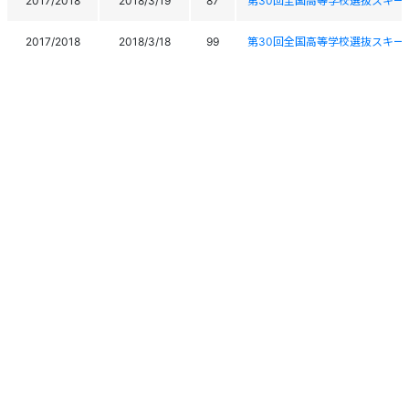
2017/2018
2018/3/19
87
第30回全国高等学校選抜スキー
2017/2018
2018/3/18
99
第30回全国高等学校選抜スキー
FIS 第３１回甲信越ブロック
2017/2018
2018/3/15
-
大会（アルペン競技・スピード系種目）F
FIS 第３１回甲信越ブロック
2017/2018
2018/3/15
-
大会（アルペン競技・スピード系種目）F
2017/2018
2018/3/13
114
2018FIS読売カップほおのき平ジャイ
2017/2018
2018/3/12
106
2018FIS読売カップほおのき平ジャイ
FIS 第８４回長野県スキー選手権大会（
2017/2018
2018/3/7
101
Ski Championships (
個人情報保護方針
運営
ヘルプ
ログイン
FIS 第８４回長野県スキー選手権大会（
2017/2018
2018/3/6
81
Ski Championships (
Copyright © 2026 Ski Association of Japan / Shukuminet Inc.
All Rights Reserved.
2017/2018
2018/2/28
91
第73回国民体育大会冬季大会ス