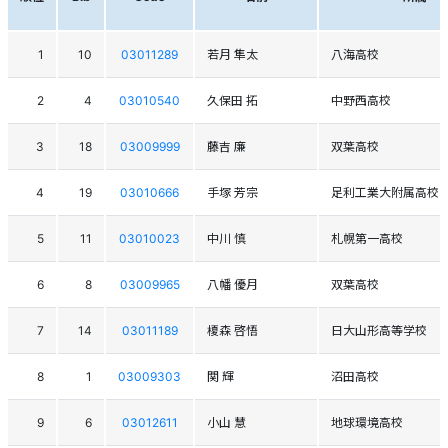
1
10
03011289
若月 隼太
八海高校
2
4
03010540
久保田 拓
中野西高校
3
18
03009999
藤吉 廉
双葉高校
4
19
03010666
手塚 芳宗
足利工業大附属高校
5
11
03010023
中川 慎
札幌第一高校
6
8
03009965
八幡 優月
双葉高校
7
14
03011189
榎森 啓悟
日大山形高等学校
8
1
03009303
関 輝
沼田高校
9
6
03012611
小山 慧
地球環境高校