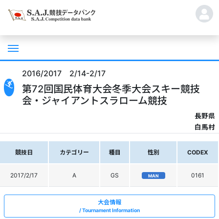
2016/2017 2/14-2/17
第72回国民体育大会冬季大会スキー競技
会・ジャイアントスラローム競技
長野県
白馬村
競技日
カテゴリー
種目
性別
CODEX
2017/2/17
A
GS
0161
MAN
大会情報
Tournament Information