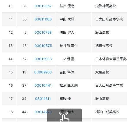
10
31
03012357
益戸 優磨
飛騨神岡高校
11
55
03011006
中山 大輝
日大山形高等学校
12
5
03010758
嶋田 健人
飯山高校
13
15
03010375
長谷部 宏仁
猪苗代高校
14
52
03012933
一ノ瀬 丞
日本体育大学荏原高
15
13
03009953
吉田 隼汰
双葉高校
16
37
03010441
松浦 匠太朗
日大山形高等学校
17
34
03011611
猪股 優
飯山高校
18
44
03014223
堀江 健太
福知山成美高校
19
2
03012120
今泉 悠弥
青森山田高校