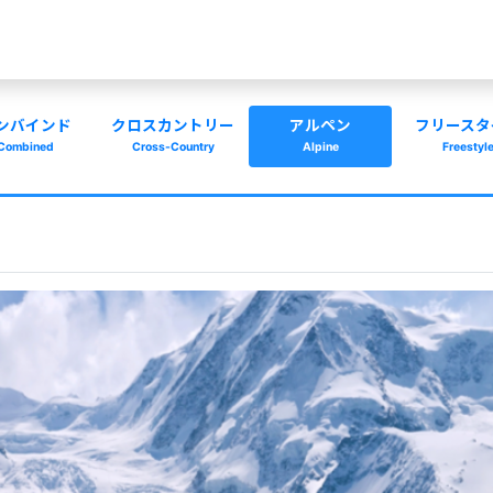
ンバインド
クロスカントリー
アルペン
フリースタ
Combined
Cross-Country
Alpine
Freestyl