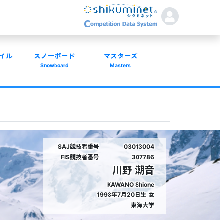
イル
スノーボード
マスターズ
e
Snowboard
Masters
SAJ競技者番号
03013004
FIS競技者番号
307786
川野 潮音
KAWANO Shione
1998年7月20日生
女
東海大学