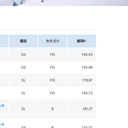
種目
カテゴリ
獲得P.
GS
FIS
146.45
GS
FIS
130.69
SL
FIS
178.97
SL
FIS
149.73
道予
SL
B
181.27
道予
GS
B
130.57