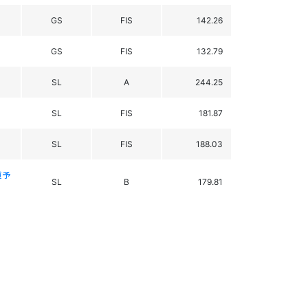
GS
FIS
142.26
GS
FIS
132.79
SL
A
244.25
SL
FIS
181.87
SL
FIS
188.03
道予
SL
B
179.81
道予
GS
B
-
GS
FIS
97.73
GS
FIS
112.27