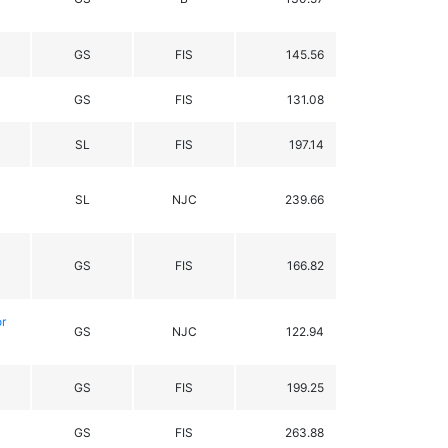
GS
FIS
145.56
GS
FIS
131.08
SL
FIS
197.14
SL
NJC
239.66
GS
FIS
166.82
r
GS
NJC
122.94
GS
FIS
199.25
GS
FIS
263.88