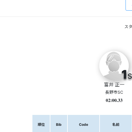
スタ
1
s
富井 正一
長野市SC
02:00.33
順位
Bib
Code
名前