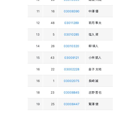
11
16
03008390
中澤 優
12
48
03011289
若月 隼太
13
5
03010285
塩入 資
14
26
03010320
柳 瑛人
15
43
03009121
小林 凱人
16
22
03002228
金子 太地
16
1
03002075
長崎 誠
18
23
03008845
古野 哲也
19
25
03008447
鷲澤 健