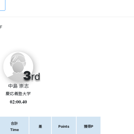
F
3
rd
中島 崇志
慶応義塾大学
02:00.40
合計
差
Points
獲得P
Time