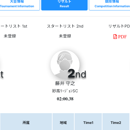
大会情報
リザルト
競技情報
Tournament Information
Result
Competition Information
ートリスト 1st
スタートリスト 2nd
リザルトPD
PDF
2
t
nd
藤井 守之
妙高ﾘｰｼﾞｮﾝSC
02:00.38
所属
地域
Time1
Time2