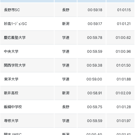
長野市SC
長野
00:59.18
01:01.15
妙高ﾘｰｼﾞｮﾝSC
新潟
00:59.17
01:01.21
慶応義塾大学
学連
00:59.78
01:00.62
中央大学
学連
00:59.59
01:00.96
関西学院大学
学連
00:59.38
01:01.50
東洋大学
学連
00:59.00
01:01.88
新井高校
新潟
00:58.91
01:02.09
飯綱中学校
長野
00:59.75
01:01.28
専修大学
学連
00:59.59
01:01.97
開志JWSC
新潟
01:00.40
01:01.41