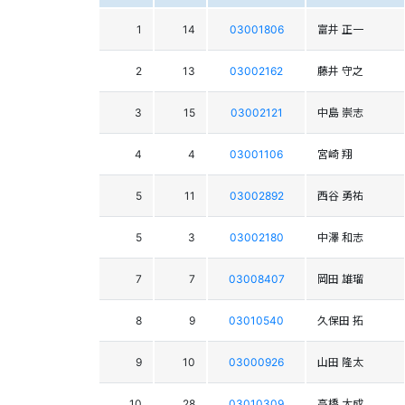
1
14
03001806
富井 正一
2
13
03002162
藤井 守之
3
15
03002121
中島 崇志
4
4
03001106
宮崎 翔
5
11
03002892
西谷 勇祐
5
3
03002180
中澤 和志
7
7
03008407
岡田 雄瑠
8
9
03010540
久保田 拓
9
10
03000926
山田 隆太
10
28
03010309
高橋 大成