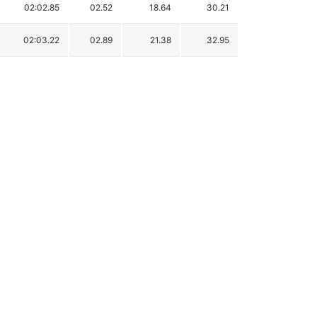
02:02.85
02.52
18.64
30.21
02:03.22
02.89
21.38
32.95
02:03.27
02.94
21.75
33.32
02:03.49
03.16
23.37
34.94
02:03.69
03.36
24.85
36.42
02:04.83
04.50
33.28
44.85
02:05.22
04.89
36.17
47.74
02:05.33
05.00
36.98
48.55
02:05.89
05.56
41.12
52.69
02:06.06
05.73
42.38
53.95