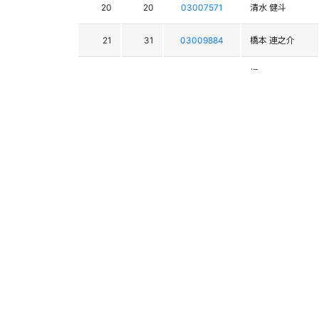
20
20
03007571
清水 健斗
21
31
03009884
橋本 連之介
22
2
03006657
福田 司
23
19
03007013
加藤 克彦
24
21
03008960
園部 竜也
25
12
03002221
岡田 曹志
26
39
03010308
髙橋 奨平
27
24
03006227
橋本 周拓
28
40
03009135
宮﨑 泰輔
29
27
03010274
横川 大悟