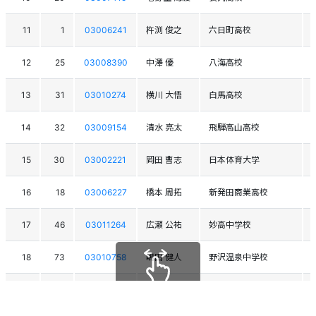
11
1
03006241
杵渕 俊之
六日町高校
12
25
03008390
中澤 優
八海高校
13
31
03010274
横川 大悟
白馬高校
14
32
03009154
清水 亮太
飛騨高山高校
15
30
03002221
岡田 曹志
日本体育大学
16
18
03006227
橋本 周拓
新発田商業高校
17
46
03011264
広瀬 公祐
妙高中学校
18
73
03010758
嶋田 健人
野沢温泉中学校
19
22
03006317
狐﨑 海
京華高校
スクロールできます