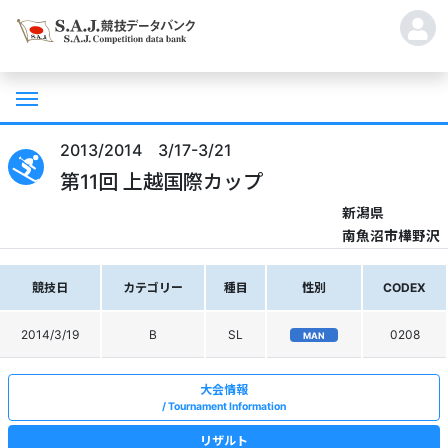
2013/2014 3/17-3/21
第11回 上越国際カップ
新潟県
南魚沼市樺野沢
競技日
カテゴリー
種目
性別
CODEX
2014/3/19
B
SL
0208
MAN
大会情報
Tournament Information
リザルト