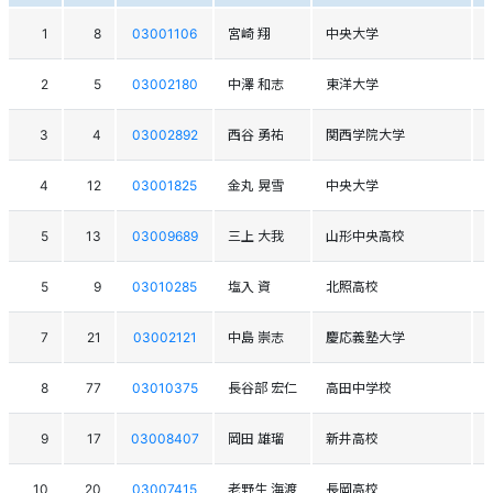
1
8
03001106
宮崎 翔
中央大学
2
5
03002180
中澤 和志
東洋大学
3
4
03002892
西谷 勇祐
関西学院大学
4
12
03001825
金丸 晃雪
中央大学
5
13
03009689
三上 大我
山形中央高校
5
9
03010285
塩入 資
北照高校
7
21
03002121
中島 崇志
慶応義塾大学
8
77
03010375
長谷部 宏仁
高田中学校
9
17
03008407
岡田 雄瑠
新井高校
10
20
03007415
老野生 海渡
長岡高校