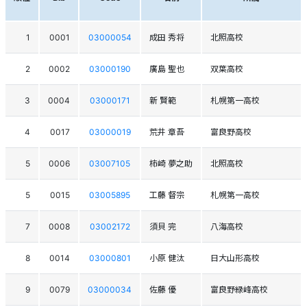
1
0001
03000054
成田 秀将
北照高校
2
0002
03000190
廣島 聖也
双葉高校
3
0004
03000171
新 賢範
札幌第一高校
4
0017
03000019
荒井 章吾
富良野高校
5
0006
03007105
柿崎 夢之助
北照高校
5
0015
03005895
工藤 督宗
札幌第一高校
7
0008
03002172
須貝 完
八海高校
8
0014
03000801
小原 健汰
日大山形高校
9
0079
03000034
佐藤 優
富良野緑峰高校