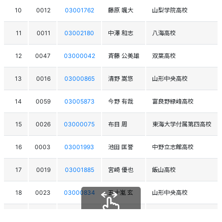
10
0012
03001762
藤原 颯大
山梨学院高校
11
0011
03002180
中澤 和志
八海高校
12
0047
03000042
斉藤 公美雄
双葉高校
13
0016
03000865
清野 嵩悠
山形中央高校
14
0059
03005873
今野 有哉
富良野緑峰高校
15
0026
03000075
布目 周
東海大学付属第四高校
16
0003
03001993
池田 匡誉
中野立志館高校
17
0019
03001885
宮崎 優也
飯山高校
18
0023
03000834
五十嵐 玄
山形中央高校
19
0024
03002236
嶋津 伊武輝
北照高校