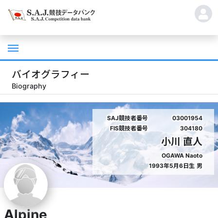
バイオグラフィー
Biography
SAJ競技者番号
03001954
FIS競技者番号
304180
小川 直人
OGAWA Naoto
1993年5月6日生
男
Alpine